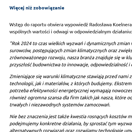
Więcej niż zobowiązanie
Wstęp do raportu otwiera wypowiedź Radosława Koelnera, 
wspólnych wartości i odwagi w odpowiedzialnym działaniu
"Rok 2024 to czas wielkich wyzwań i dynamicznych zmian
surowców, postępujących zmian klimatycznych oraz zwięk
zrównoważonego rozwoju, nasza branża znajduje się w k
przyszłość budownictwa to innowacje, odpowiedzialność i
Zmieniające się warunki klimatyczne stawiają przed nami
technologii, jak i materiałów, z których budujemy. Ekstr
potrzeba efektywności energetycznej wymagają nowoczesn
również ogromna szansa dla firm takich jak nasza, które od
trwałych i niezawodnych systemów zamocowań.
Nie bez znaczenia jest także kwestia rosnących kosztów ma
podejmujemy konkretne działania, by sprostać tym wyz
alternatywnych rozwiązań oraz rozwijamy technologie umo