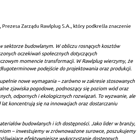
Prezesa Zarządu Rawlplug S.A., który podkreśla znaczenie
:
 w sektorze budowlanym. W obliczu rosnących kosztów
szonych oczekiwań społecznych dotyczących
luczowym momencie transformacji. W Rawlplug wierzymy, że
 długoterminowe podejście do projektowania oraz produkcji.
 zupełnie nowe wymagania – zarówno w zakresie stosowanych
emalne zjawiska pogodowe, podnoszący się poziom wód oraz
ych, odpornych i ekologicznych rozwiązań. To wyzwanie, ale
 lat koncentrują się na innowacjach oraz dostarczaniu
teriałów budowlanych i ich dostępności. Jako lider w branży,
waniom – inwestujemy w zrównoważone surowce, poszukujemy
żliwiające efektywniejsze wykorzystanie dostępnych