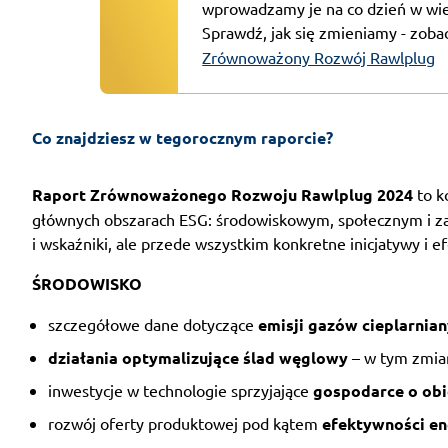
wprowadzamy je na co dzień w wiel
Sprawdź, jak się zmieniamy - zoba
Zrównoważony Rozwój Rawlplug
Co znajdziesz w tegorocznym raporcie?
Raport Zrównoważonego Rozwoju Rawlplug 2024
to k
głównych obszarach ESG: środowiskowym, społecznym i zar
i wskaźniki, ale przede wszystkim konkretne inicjatywy i e
ŚRODOWISKO
szczegółowe dane dotyczące
emisji gazów cieplarnia
działania optymalizujące ślad węglowy
– w tym zmiany
inwestycje w technologie sprzyjające
gospodarce o ob
rozwój oferty produktowej pod kątem
efektywności en