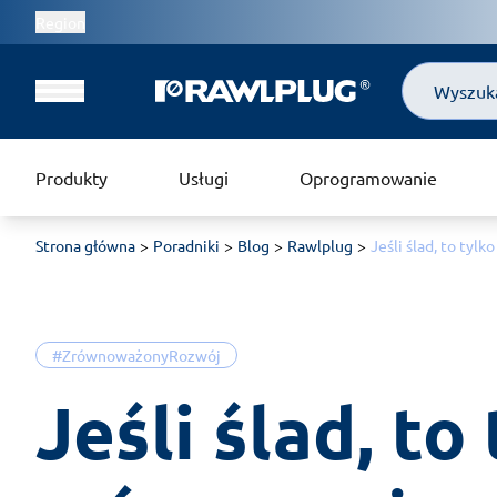
Region
Szukaj
Produkty
Usługi
Oprogramowanie
Strona główna
Poradniki
Blog
Rawlplug
Jeśli ślad, to tyl
#ZrównoważonyRozwój
Jeśli ślad, to 