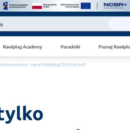
Rawlplug Academy
Poradniki
Poznaj Rawlpl
ko zrównoważony - raport Rawlplug 2024 już jest!
tylko 