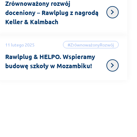
Zrównoważony rozwój
doceniony – Rawlplug z nagrodą
Keller & Kalmbach
11 lutego 2025
#ZrównoważonyRozwój
Rawlplug & HELPO. Wspieramy
budowę szkoły w Mozambiku!