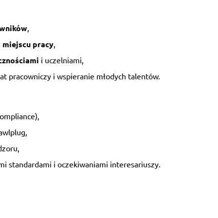
wników
,
 miejscu pracy
,
cznościami
i uczelniami,
iat pracowniczy i wspieranie młodych talentów.
compliance),
wlplug,
dzoru,
 standardami i oczekiwaniami interesariuszy.