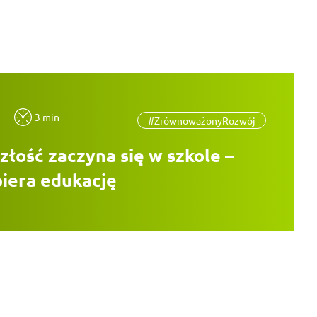
3 min
#ZrównoważonyRozwój
złość zaczyna się w szkole –
iera edukację