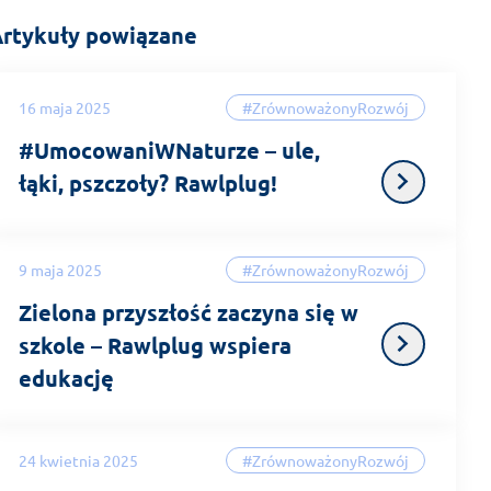
rtykuły powiązane
16 maja 2025
#ZrównoważonyRozwój
#UmocowaniWNaturze – ule,
łąki, pszczoły? Rawlplug!
9 maja 2025
#ZrównoważonyRozwój
Zielona przyszłość zaczyna się w
szkole – Rawlplug wspiera
edukację
24 kwietnia 2025
#ZrównoważonyRozwój