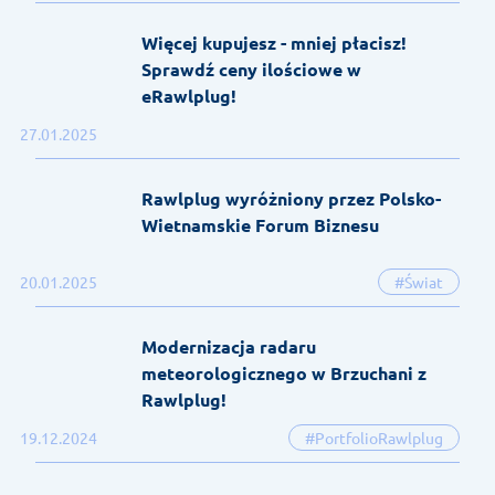
Więcej kupujesz - mniej płacisz!
Sprawdź ceny ilościowe w
eRawlplug!
27.01.2025
Rawlplug wyróżniony przez Polsko-
Wietnamskie Forum Biznesu
20.01.2025
#Świat
Modernizacja radaru
meteorologicznego w Brzuchani z
Rawlplug!
19.12.2024
#PortfolioRawlplug