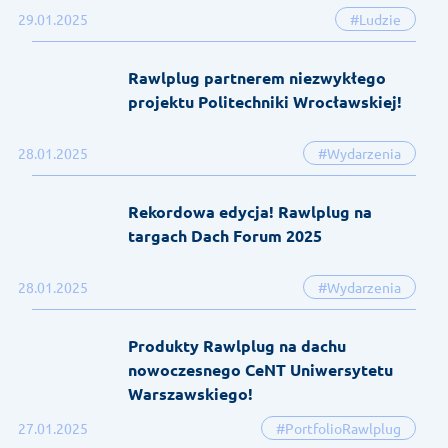
29.01.2025
#Ludzie
Rawlplug partnerem niezwykłego
projektu Politechniki Wrocławskiej!
28.01.2025
#Wydarzenia
Rekordowa edycja! Rawlplug na
targach Dach Forum 2025
28.01.2025
#Wydarzenia
Produkty Rawlplug na dachu
nowoczesnego CeNT Uniwersytetu
Warszawskiego!
27.01.2025
#PortfolioRawlplug