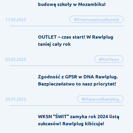
budowę szkoły w Mozambiku!
11.02.2025
#ZrównoważonyRozwój
OUTLET – czas start! W Rawlplug
taniej cały rok
03.02.2025
#HotNews
Zgodność z GPSR w DNA Rawlplug.
Bezpieczeństwo to nasz priorytet!
29.01.2025
#WsparcieRawlplug
WKSN "ŚWIT" zamyka rok 2024 listą
sukcesów! Rawlplug kibicuje!