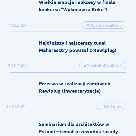
Wielkie emocje i sukcesy w finale
konkursu "Wykonawca Roku"!
17.12.2024
#WykonawcaRoku
Najdłuższy i najszerszy tunel
Maharasztry powstał z Rawlplug!
13.12.2024
#PortfolioRawlplug
Przerwa w realizacji zamówień
Rawlplug (inwentaryzacja)
01.12.2024
#HotNews
Seminarium dla architektów w
Estonii – temat przewodni: fasady