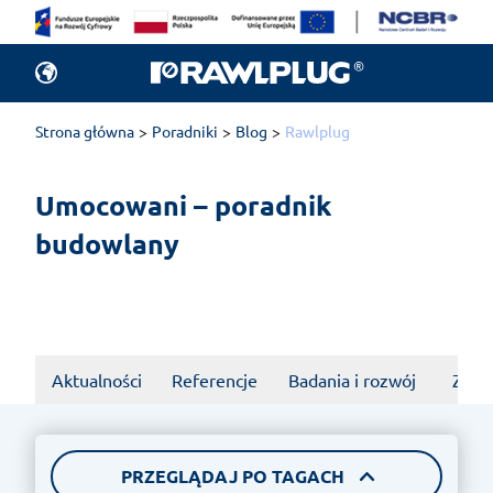
Strona główna
Poradniki
Blog
Rawlplug
Wszystkie
Dobierz 
Umocowani – poradnik 
artykuły
budowlany
Aktualności
Referencje
Badania i rozwój
Zrów
PRZEGLĄDAJ PO TAGACH