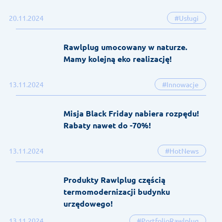
20.11.2024
#Usługi
Rawlplug umocowany w naturze.
Mamy kolejną eko realizację!
13.11.2024
#Innowacje
Misja Black Friday nabiera rozpędu!
Rabaty nawet do -70%!
13.11.2024
#HotNews
Produkty Rawlplug częścią
termomodernizacji budynku
urzędowego!
13.11.2024
#PortfolioRawlplug