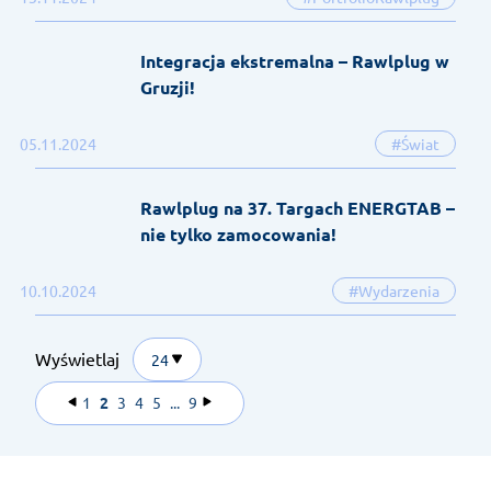
Integracja ekstremalna – Rawlplug w
Gruzji!
05.11.2024
#Świat
Rawlplug na 37. Targach ENERGTAB –
nie tylko zamocowania!
10.10.2024
#Wydarzenia
Wyświetlaj
24
1
2
3
4
5
...
9