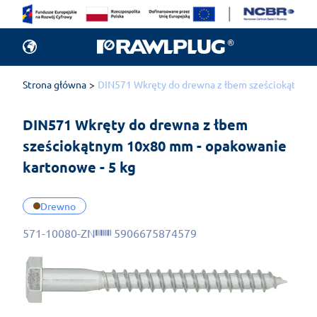
Strona główna
DIN571 Wkręty do drewna z łbem sześciokątnym 
DIN571 Wkręty do drewna z łbem 
sześciokątnym 10x80 mm - opakowanie 
kartonowe - 5 kg
Drewno
571-10080-ZN
5906675874579