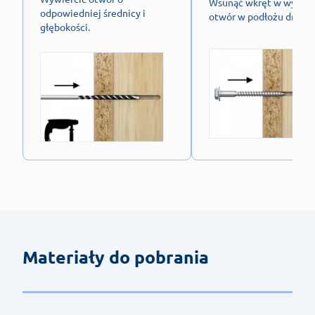
Wsunąć wkręt w wywie
odpowiedniej średnicy i
otwór w podłożu drewn
głębokości.
Materiały do pobrania