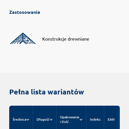
Zastosowanie
Konstrukcje drewniane
Pełna lista wariantów
Cen
Opakowanie
kat
Średnica
Długość
Indeks
EAN
i ilość
za k
nett