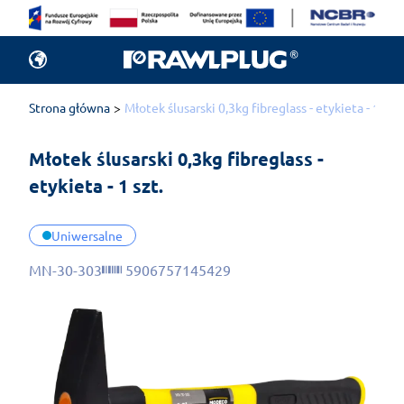
Strona główna
Młotek ślusarski 0,3kg fibreglass - etykieta - 1 szt.
Młotek ślusarski 0,3kg fibreglass - 
etykieta - 1 szt.
Uniwersalne
MN-30-303
5906757145429