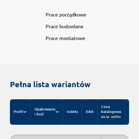
Prace porządkowe
Prace budowlane
Prace montażowe
Pełna lista wariantów
Cena
Opakowanie
Profil
Indeks
EAN
katalogowa
i ilość
za sz. netto