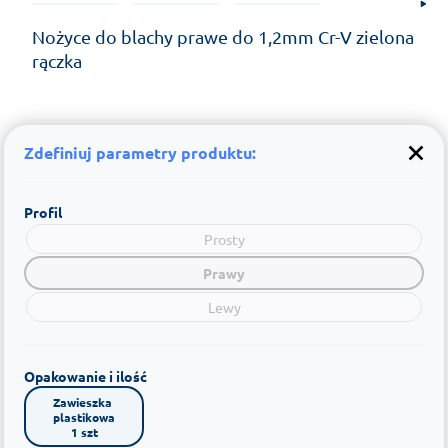
Nożyce do blachy prawe do 1,2mm Cr-V zielona
rączka
Zdefiniuj parametry produktu:
Profil
Prosty
Prawy
Lewy
Opakowanie i ilość
Zawieszka 
plastikowa

1 szt