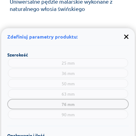
Uniwersalne pędzle malarskie wykonane z
naturalnego włosia świńskiego
Zdefiniuj parametry produktu:
Szerokość
25 mm
36 mm
50 mm
63 mm
76 mm
90 mm
Opakowanie i ilość