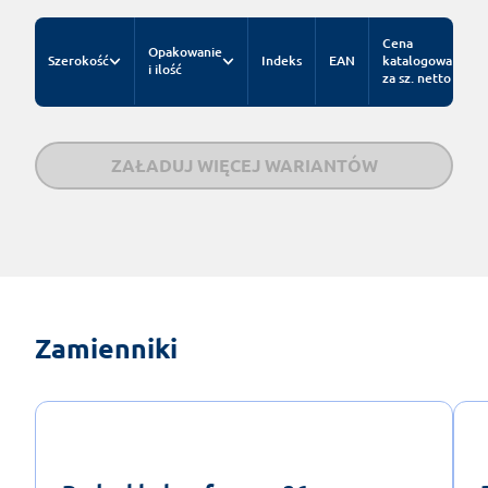
Cena
Opakowanie
Szerokość
Indeks
EAN
katalogowa
i ilość
za sz. netto
ZAŁADUJ WIĘCEJ WARIANTÓW
Zamienniki