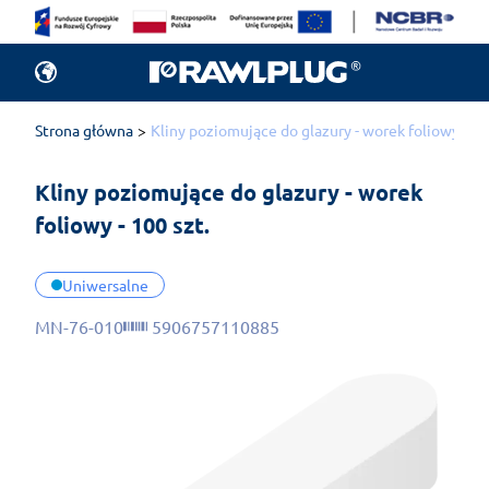
Strona główna
Kliny poziomujące do glazury - worek foliowy - 10
Kliny poziomujące do glazury - worek 
foliowy - 100 szt.
Uniwersalne
MN-76-010
5906757110885