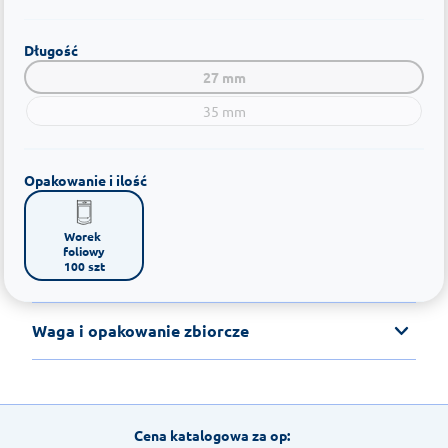
Długość
27 mm
35 mm
Opakowanie i ilość
Worek 
foliowy

100 szt
Waga i opakowanie zbiorcze
Cena katalogowa za op: