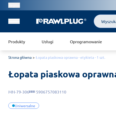
Region
Szukaj
Produkty
Usługi
Oprogramowanie
Strona główna
Łopata piaskowa oprawna - etykieta - 1 szt.
Łopata piaskowa oprawna -
MN-79-306
5906757083110
Uniwersalne