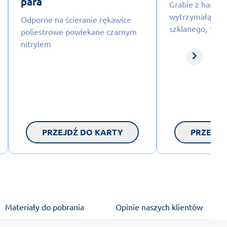
para
Grabie z harto
wytrzymałą ręko
Odporne na ścieranie rękawice
szklanego, 150
poliestrowe powlekane czarnym
nitrylem
PRZEJDŹ DO KARTY
PRZEJDŹ
Materiały do pobrania
Opinie naszych klientów