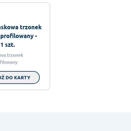
askowa trzonek
profilowany -
1 szt.
owa trzonek
filowany
DŹ DO KARTY