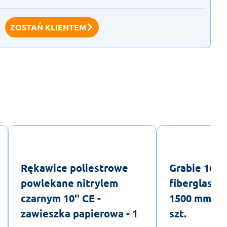
ZOSTAŃ KLIENTEM
Rękawice poliestrowe
Grabie 16 z
powlekane nitrylem
fiberglass 
czarnym 10'' CE -
1500 mm - e
zawieszka papierowa - 1
szt.