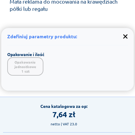
Mała reklama do mocowania na krawędziach
półki lub regału
Zdefiniuj parametry produktu:
Opakowanie i ilość
Opakowanie 
jednostkowe

1 szt
Cena katalogowa za op:
7,64
zł
netto
| VAT 23.0