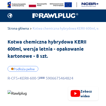
Strona główna
Kotwa chemiczna hybrydowa KERII 600ml, wersja l
Kotwa chemiczna hybrydowa KERII 
600ml, wersja letnia - opakowanie 
kartonowe - 8 szt.
Podłoża pełne
R-CFS+KERII-600-S
5906675464824
Zobacz
wideo