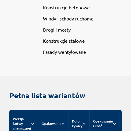
Konstrukcje betonowe
Windy i schody ruchome
Drogi i mosty
Konstrukcje stalowe
Fasady wentylowane
Pełna lista wariantów
Wersja
Kolor
Opakowanie
kotwy
Opakowanie
Inde
żywicy
i ilość
chemicznej