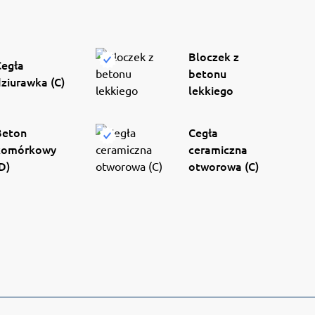
Bloczek z
Cegła
betonu
ziurawka (C)
lekkiego
Beton
Cegła
komórkowy
ceramiczna
D)
otworowa (C)