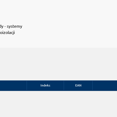
dy - systemy
oizolacji
Indeks
EAN