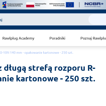
Rawlplug Academy
Poradniki
Poznaj Rawlpl
-KI-10N 140 mm - opakowanie kartonowe - 250 szt.
 długą strefą rozporu R-
nie kartonowe - 250 szt.