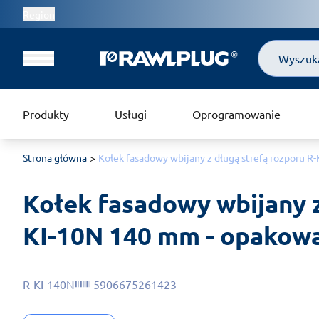
Region
Szukaj
Produkty
Usługi
Oprogramowanie
Strona główna
Kołek fasadowy wbijany z długą strefą rozporu R
Kołek fasadowy wbijany z
KI-10N 140 mm - opakowa
R-KI-140N
5906675261423