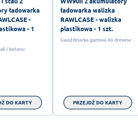
i stali 2
WW90II 2 akumulatory
ry ładowarka
ładowarka walizka
RAWLCASE -
RAWLCASE - walizka
astikowa - 1
plastikowa - 1 szt.
Gwoździarka gazowa do drewna
ali i betonu
DŹ DO KARTY
PRZEJDŹ DO KARTY