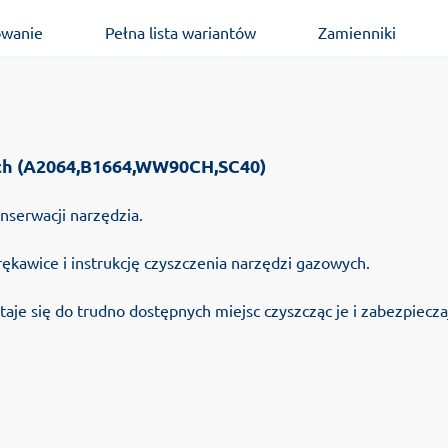
owanie
Pełna lista wariantów
Zamienniki
ych (A2064,B1664,WW90CH,SC40)
serwacji narzędzia.
rękawice i instrukcję czyszczenia narzędzi gazowych.
aje się do trudno dostępnych miejsc czyszcząc je i zabezpiecza