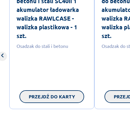
betonu i stali SC40II 1
do betonu 
akumulator ładowarka
akumulato
walizka RAWLCASE -
walizka 
walizka plastikowa - 1
walizka pl
szt.
szt.
Osadzak do stali i betonu
Osadzak do st
PRZEJDŹ DO KARTY
PRZEJ