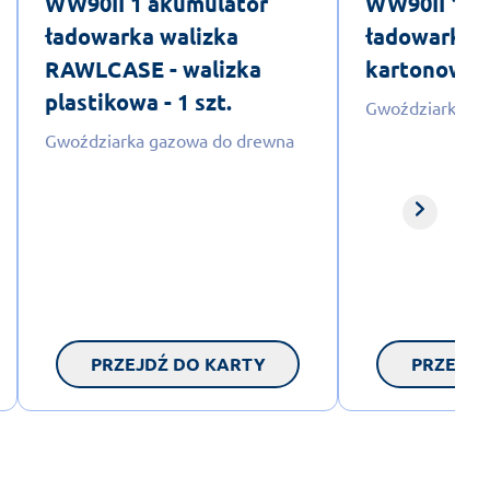
WW90II 1 akumulator
WW90II 1 a
ładowarka walizka
ładowarka 
RAWLCASE - walizka
kartonowe -
plastikowa - 1 szt.
Gwoździarka g
Gwoździarka gazowa do drewna
PRZEJDŹ DO KARTY
PRZEJDŹ