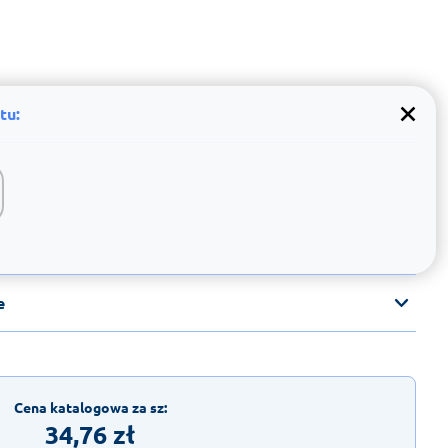
tu:
e
Cena katalogowa za sz:
34,76
zł