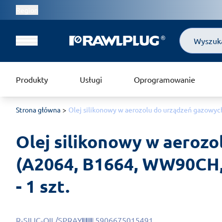
Region
Szukaj
Produkty
Usługi
Oprogramowanie
Strona główna
Olej silikonowy w aerozolu do urządzeń gazowyc
Olej silikonowy w aerozo
(A2064, B1664, WW90CH, 
- 1 szt.
R-SILIC-OIL/SPRAY
5906675015491