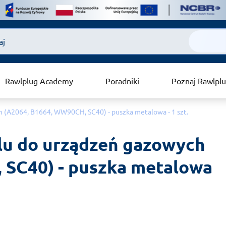
Rawlplug Academy
Poradniki
Poznaj Rawlpl
h (A2064, B1664, WW90CH, SC40) - puszka metalowa - 1 szt.
lu do urządzeń gazowych 
SC40) - puszka metalowa 