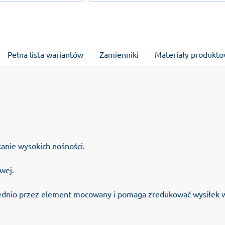
Pełna lista wariantów
Zamienniki
Materiały produkt
anie wysokich nośności.
wej.
rednio przez element mocowany i pomaga zredukować wysiłek w t