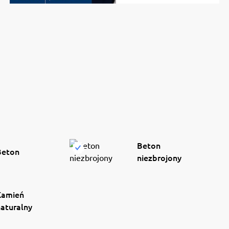
Beton
Beton
niezbrojony
Kamień
aturalny