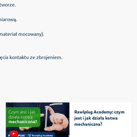
otworze.
miarową.
 materiał mocowany).
ęcia kontaktu ze zbrojeniem.
Rawlplug Academy: czym
jest i jak działa kotwa
mechaniczna?