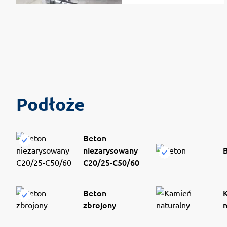
Podłoże
Beton
niezarysowany
C20/25-C50/60
Beton
zbrojony
n