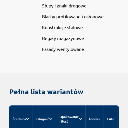
Słupy i znaki drogowe
Blachy profilowane i osłonowe
Konstrukcje stalowe
Regały magazynowe
Fasady wentylowane
Pełna lista wariantów
Cen
Opakowanie
kat
Średnica
Długość
Indeks
EAN
i ilość
za o
nett