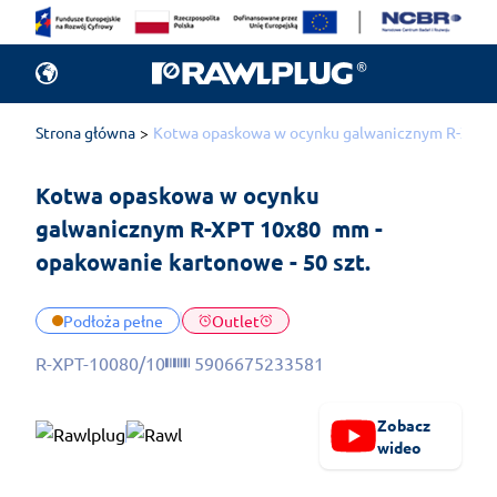
Strona główna
Kotwa opaskowa w ocynku galwanicznym R-XPT 1
Kotwa opaskowa w ocynku 
galwanicznym R-XPT 10x80  mm - 
opakowanie kartonowe - 50 szt.
Podłoża pełne
Outlet
R-XPT-10080/10
5906675233581
Zobacz
wideo