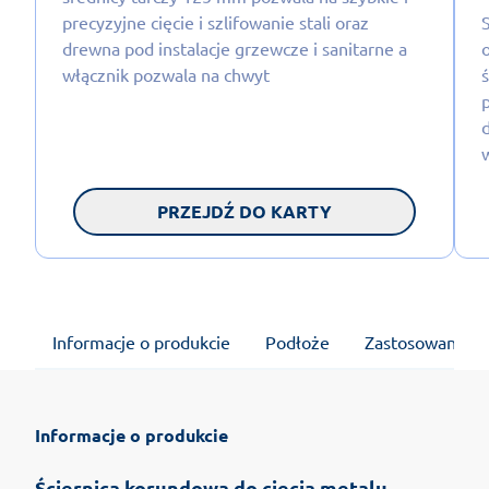
precyzyjne cięcie i szlifowanie stali oraz
drewna pod instalacje grzewcze i sanitarne a
włącznik pozwala na chwyt
p
PRZEJDŹ DO KARTY
Informacje o produkcie
Podłoże
Zastosowanie
Informacje o produkcie
Ściernica korundowa do cięcia metalu