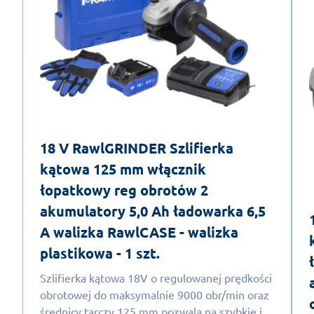
18 V RawlGRINDER Szlifierka
kątowa 125 mm włącznik
łopatkowy reg obrotów 2
akumulatory 5,0 Ah ładowarka 6,5
A walizka RawlCASE - walizka
plastikowa - 1 szt.
Szlifierka kątowa 18V o regulowanej prędkości
obrotowej do maksymalnie 9000 obr/min oraz
średnicy tarczy 125 mm pozwala na szybkie i