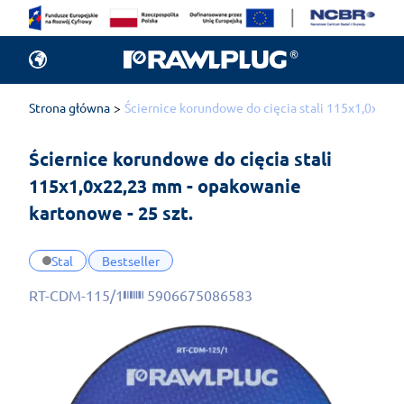
Strona główna
Ściernice korundowe do cięcia stali 115x1,0x22,
Ściernice korundowe do cięcia stali 
115x1,0x22,23 mm - opakowanie 
kartonowe - 25 szt.
Stal
Bestseller
RT-CDM-115/1
5906675086583