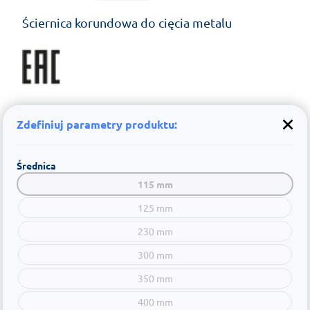
Ściernica korundowa do cięcia metalu
Zdefiniuj parametry produktu:
Średnica
115 mm
125 mm
230 mm
300 mm
350 mm
400 mm