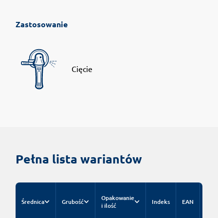
Zastosowanie
Cięcie
Pełna lista wariantów
Cen
Opakowanie
Średnica
Grubość
Indeks
EAN
kat
i ilość
za s