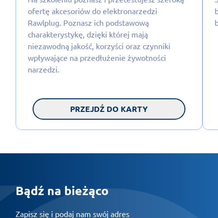
ofertę akcesoriów do elektronarzedzi
Rawlplug. Poznasz ich podstawową
charakterystykę, dzięki której mają
niezawodną jakość, korzyści oraz czynniki
wpływające na przedłużenie żywotności
narzedzi.
PRZEJDŹ DO KARTY
Bądź na bieżąco
Zapisz się i podaj nam swój adres