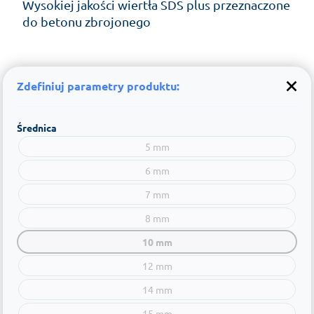
Wysokiej jakości wiertła SDS plus przeznaczone
do betonu zbrojonego
Zdefiniuj parametry produktu:
Średnica
5 mm
6 mm
7 mm
8 mm
10 mm
12 mm
14 mm
15 mm