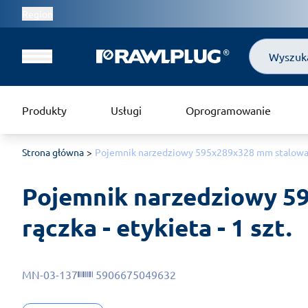
Region
Szukaj
Produkty
Usługi
Oprogramowanie
Strona główna
Pojemnik narzedziowy 595x289x328 mm stalowa rąc
Pojemnik narzedziowy 5
rączka - etykieta - 1 szt.
MN-03-137
5906675049632