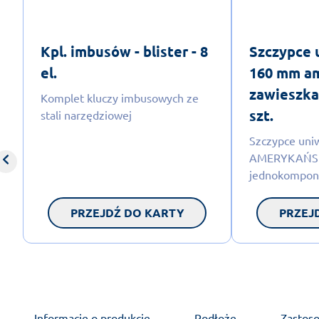
Kpl. imbusów - blister - 8
Szczypce 
el.
160 mm am
zawieszka
Komplet kluczy imbusowych ze
szt.
stali narzędziowej
Szczypce uniw
AMERYKAŃSK
jednokompone
PRZEJDŹ DO KARTY
PRZEJ
Informacje o produkcie
Podłoże
Zastos