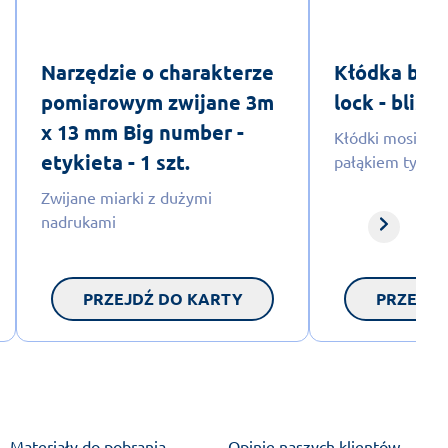
Narzędzie o charakterze
Kłódka bud
pomiarowym zwijane 3m
lock - bliste
x 13 mm Big number -
Kłódki mosiężn
etykieta - 1 szt.
pałąkiem typ le
Zwijane miarki z dużymi
nadrukami
PRZEJDŹ DO KARTY
PRZEJDŹ
Materiały do pobrania
Opinie naszych klientów