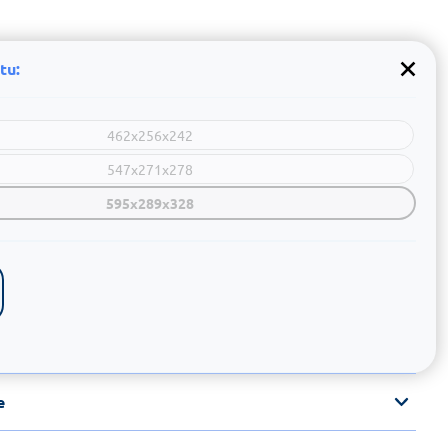
tu:
462x256x242
547x271x278
595x289x328
e