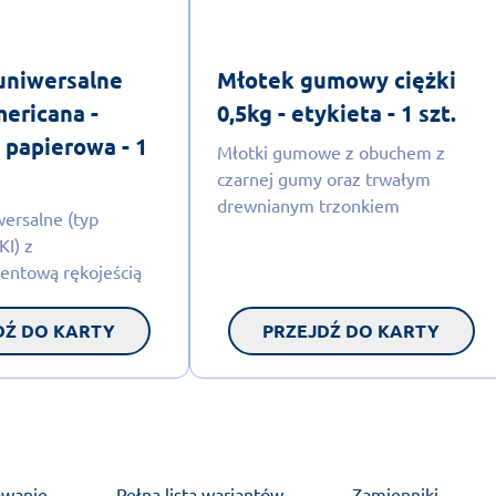
uniwersalne
Młotek gumowy ciężki
ericana -
0,5kg - etykieta - 1 szt.
 papierowa - 1
Młotki gumowe z obuchem z
czarnej gumy oraz trwałym
drewnianym trzonkiem
ersalne (typ
I) z
ntową rękojeścią
DŹ DO KARTY
PRZEJDŹ DO KARTY
owanie
Pełna lista wariantów
Zamienniki