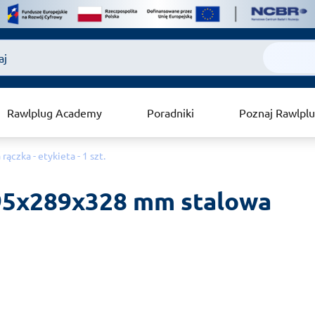
Rawlplug Academy
Poradniki
Poznaj Rawlpl
zka - etykieta - 1 szt.
95x289x328 mm stalowa 