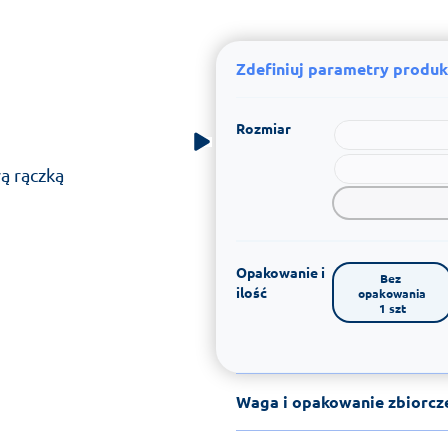
Zdefiniuj parametry produk
Rozmiar
ą rączką
Opakowanie i
Bez 
ilość
opakowania

1 szt
Waga i opakowanie zbiorcz