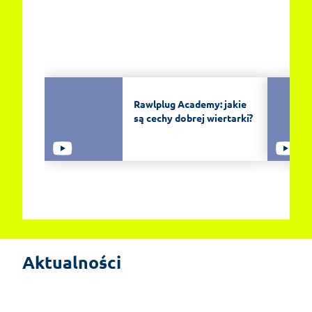
Rawlplug Academy: jakie
są cechy dobrej wiertarki?
EasyFix 5 – dwadzieścia lat
doświadczenia i największe zmiany w
Aktualności
historii programu