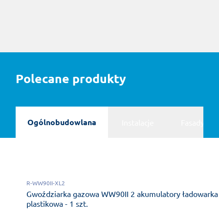
Polecane produkty
Ogólnobudowlana
Instalacje
Fasady
R-WW90II-XL2
Gwoździarka gazowa WW90II 2 akumulatory ładowarka
plastikowa - 1 szt.