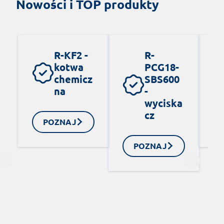
Nowości i TOP produkty
R-KF2 -
R-
kotwa
PCG18-
chemicz
SBS600
na
-
wyciska
cz
POZNAJ
POZNAJ