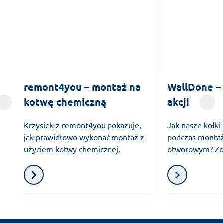
remont4you – montaż na
WallDone – 
kotwę chemiczną
akcji
Krzysiek z remont4you pokazuje,
Jak nasze kołki
jak prawidłowo wykonać montaż z
podczas monta
użyciem kotwy chemicznej.
otworowym? Zob
z WallDone!
ZOBACZ WIDEO
ZOBACZ WI