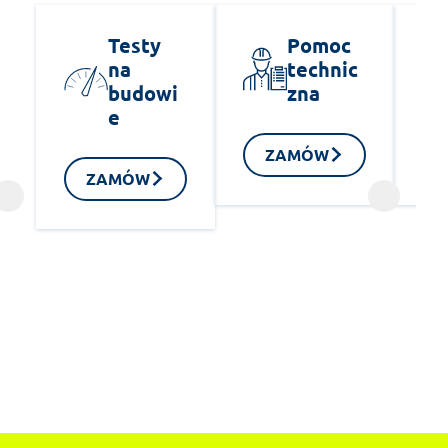
Testy
Pomoc
na
technic
budowi
zna
e
ZAMÓW
ZAMÓW