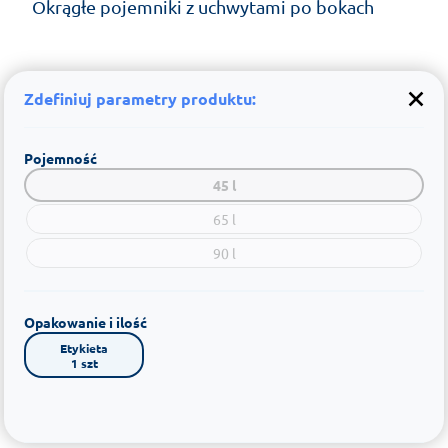
Okrągłe pojemniki z uchwytami po bokach
Zdefiniuj parametry produktu:
Pojemność
45 l
65 l
90 l
Opakowanie i ilość
Etykieta

1 szt