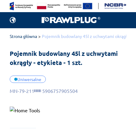
Strona główna
Pojemnik budowlany 45l z uchwytami okrągły - ety
Pojemnik budowlany 45l z uchwytami 
okrągły - etykieta - 1 szt.
Uniwersalne
MN-79-211
5906757905504