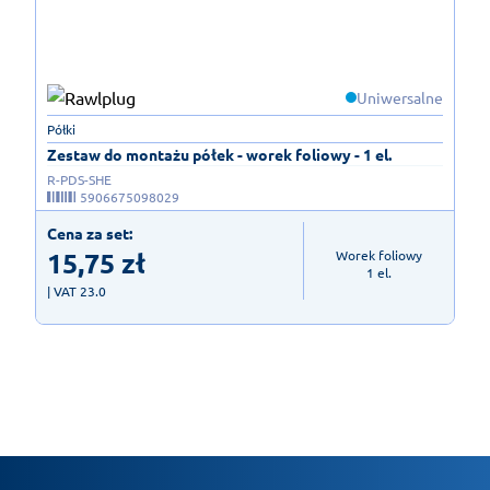
Uniwersalne
Półki
Zestaw do montażu półek - worek foliowy - 1 el.
R-PDS-SHE
5906675098029
Cena za set:
15,75
zł
Worek foliowy

1 el.
| VAT 23.0