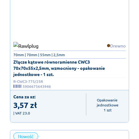
Drewno
70mm | 70mm | 55mm | 2,5mm
Złącze kątowe równoramienne CWC3
70x70x55x2,5mm, wzmocniony - opakowanie
jednostkowe - 1 szt.
R-CWC3-775/25R
5906675643946
Cena za sz:
Opakowanie 
3,57
zł
jednostkowe

1 szt
| VAT 23.0
Nowość