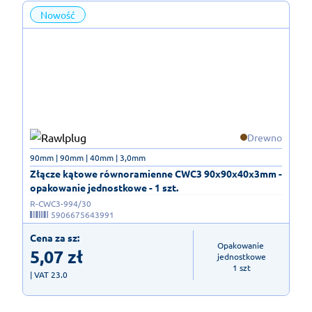
Nowość
Drewno
90mm | 90mm | 40mm | 3,0mm
Złącze kątowe równoramienne CWC3 90x90x40x3mm -
opakowanie jednostkowe - 1 szt.
R-CWC3-994/30
5906675643991
Cena za sz:
Opakowanie 
5,07
zł
jednostkowe

1 szt
| VAT 23.0