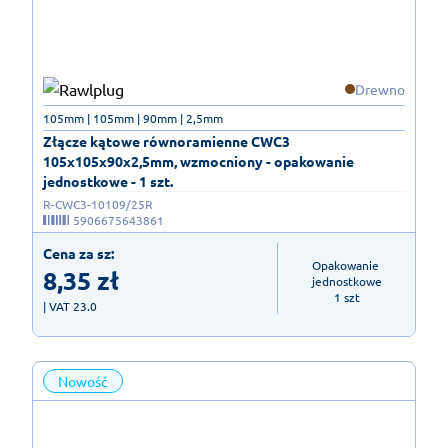
Drewno
105mm | 105mm | 90mm | 2,5mm
Złącze kątowe równoramienne CWC3
105x105x90x2,5mm, wzmocniony - opakowanie
jednostkowe - 1 szt.
R-CWC3-10109/25R
5906675643861
Cena za sz:
Opakowanie 
8,35
zł
jednostkowe

1 szt
| VAT 23.0
Nowość