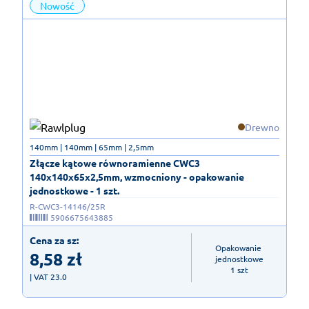
Nowość
Drewno
140mm | 140mm | 65mm | 2,5mm
Złącze kątowe równoramienne CWC3
140x140x65x2,5mm, wzmocniony - opakowanie
jednostkowe - 1 szt.
R-CWC3-14146/25R
5906675643885
Cena za sz:
Opakowanie 
8,58
zł
jednostkowe

1 szt
| VAT 23.0