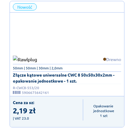
Nowość
Drewno
50mm | 50mm | 30mm | 2,0mm
Złącze kątowe uniwersalne CWC 8 50x50x30x2mm -
opakowanie jednostkowe - 1 szt.
R-CWC8-553/20
5906675642161
Cena za sz:
Opakowanie 
2,19
zł
jednostkowe

1 szt
| VAT 23.0