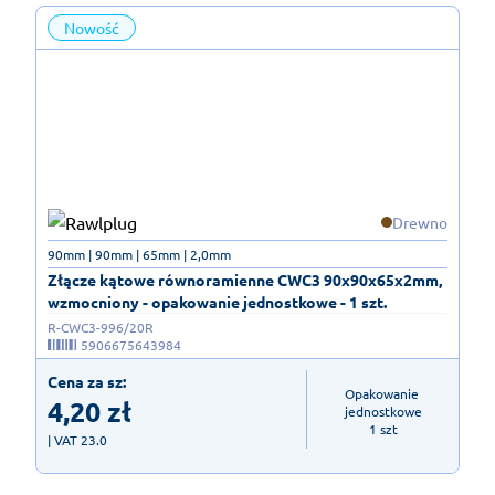
Nowość
Drewno
90mm | 90mm | 65mm | 2,0mm
Złącze kątowe równoramienne CWC3 90x90x65x2mm,
wzmocniony - opakowanie jednostkowe - 1 szt.
R-CWC3-996/20R
5906675643984
Cena za sz:
Opakowanie 
4,20
zł
jednostkowe

1 szt
| VAT 23.0