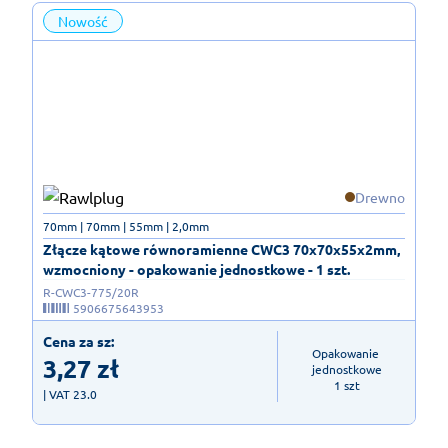
Nowość
Drewno
70mm | 70mm | 55mm | 2,0mm
Złącze kątowe równoramienne CWC3 70x70x55x2mm,
wzmocniony - opakowanie jednostkowe - 1 szt.
R-CWC3-775/20R
5906675643953
Cena za sz:
Opakowanie 
3,27
zł
jednostkowe

1 szt
| VAT 23.0