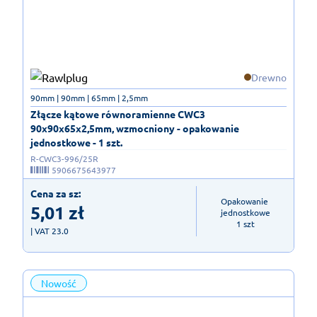
Drewno
90mm | 90mm | 65mm | 2,5mm
Złącze kątowe równoramienne CWC3
90x90x65x2,5mm, wzmocniony - opakowanie
jednostkowe - 1 szt.
R-CWC3-996/25R
5906675643977
Cena za sz:
Opakowanie 
5,01
zł
jednostkowe

1 szt
| VAT 23.0
Nowość