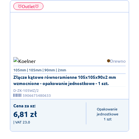
Outlet
Drewno
105mm | 105mm | 90mm | 2mm
Złącze kątowe równoramienne 105x105x90x2 mm
wzmocnione - opakowanie jednostkowe - 1 szt.
D-ZK-105WZ/2
5906675480633
Cena za sz:
Opakowanie 
6,81
zł
jednostkowe

1 szt
| VAT 23.0