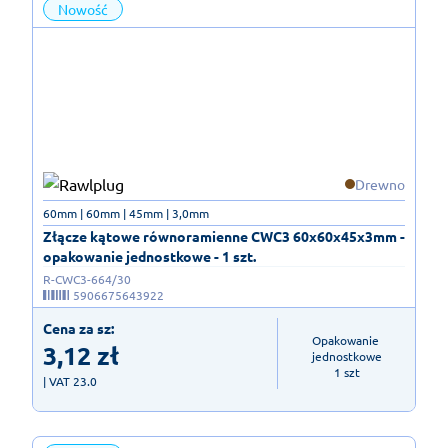
Nowość
Drewno
60mm | 60mm | 45mm | 3,0mm
Złącze kątowe równoramienne CWC3 60x60x45x3mm -
opakowanie jednostkowe - 1 szt.
R-CWC3-664/30
5906675643922
Cena za sz:
Opakowanie 
3,12
zł
jednostkowe

1 szt
| VAT 23.0