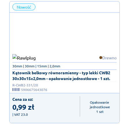
Nowość
Drewno
30mm | 30mm | 15mm | 2,0mm
Kątownik belkowy równoramienny - typ lekki CWB2
30x30x15x2,0mm - opakowanie jednostkowe - 1 szt.
R-CWB2-331/20
5906675643076
Cena za sz:
Opakowanie 
0,99
zł
jednostkowe

1 szt
| VAT 23.0