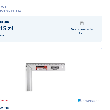
-026
5906757161542
za sz:
,15
zł
Bez opakowania

1 szt
23.0
Uniwersalne
00 mm