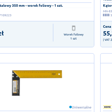
alowy 350 mm - worek foliowy - 1 szt.
Kątow
MN-83
7109223
Cena 
zł
55
Worek foliowy

1 szt
| VAT 
Uniwersalne