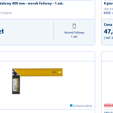
alowy 400 mm - worek foliowy - 1 szt.
Kątow
MN-83
7134034
Cena 
zł
47
Worek foliowy

1 szt
| VAT 
Uniwersalne
195x3