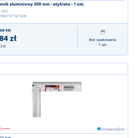
nik aluminiowy 300 mm - etykieta - 1 szt.
-022
5906757161528
za sz:
,84
zł
Bez opakowania

1 szt
23.0
Uniwersalne
50 mm