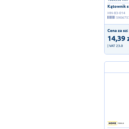
Kątownik st
MN-83-014
590675
Cena za sz:
14,39
| VAT 23.0