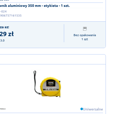
nik aluminiowy 350 mm - etykieta - 1 szt.
-024
5906757161535
za sz:
,29
zł
Bez opakowania

1 szt
23.0
Uniwersalne