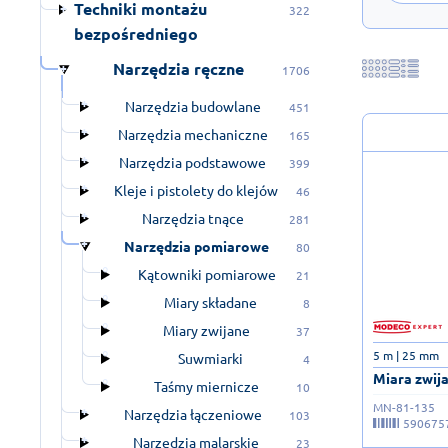
Techniki montażu
322
bezpośredniego
Narzędzia ręczne
1706
Narzędzia budowlane
451
Narzędzia mechaniczne
165
Narzędzia podstawowe
399
Kleje i pistolety do klejów
46
Narzędzia tnące
281
Narzędzia pomiarowe
80
Kątowniki pomiarowe
21
Miary składane
8
Miary zwijane
37
5 m | 25 mm
Suwmiarki
4
Miara zwijan
Taśmy miernicze
10
MN-81-135
Narzędzia łączeniowe
103
590675
Narzędzia malarskie
23