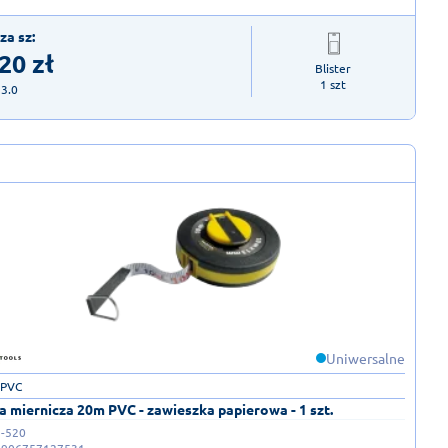
za sz:
,20
zł
Blister

1 szt
23.0
Uniwersalne
 PVC
 miernicza 20m PVC - zawieszka papierowa - 1 szt.
-520