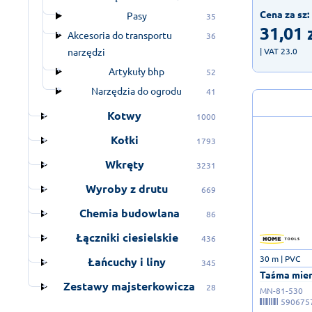
Cena za sz:
Pasy
35
31,01
Akcesoria do transportu
36
narzędzi
| VAT 23.0
Artykuły bhp
52
Narzędzia do ogrodu
41
Kotwy
1000
Kołki
1793
Wkręty
3231
Wyroby z drutu
669
Chemia budowlana
86
Łączniki ciesielskie
436
30 m | PVC
Łańcuchy i liny
345
Taśma mier
Zestawy majsterkowicza
28
MN-81-530
590675