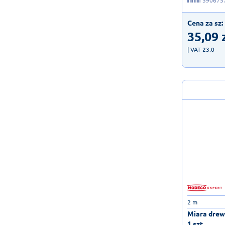
590675
Cena za sz:
35,09
| VAT 23.0
2 m
Miara drew
1 szt.