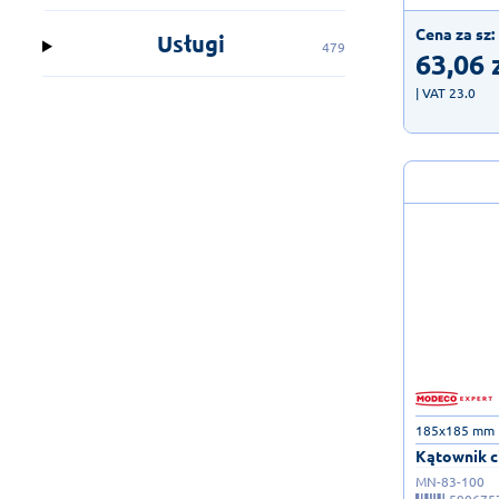
Cena za sz:
Usługi
479
63,06
| VAT 23.0
185x185 mm 
Kątownik ci
MN-83-100