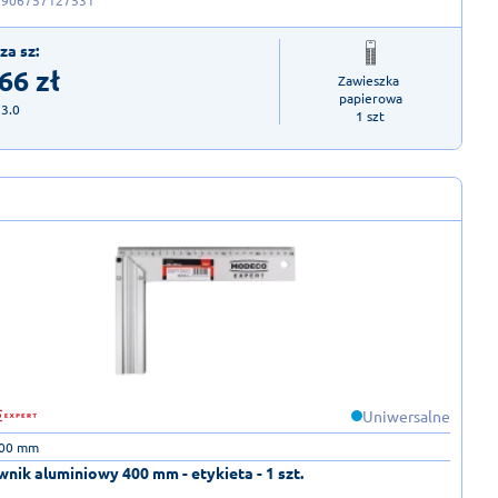
5906757127531
za sz:
,66
zł
Zawieszka 
papierowa

23.0
1 szt
Uniwersalne
00 mm
nik aluminiowy 400 mm - etykieta - 1 szt.