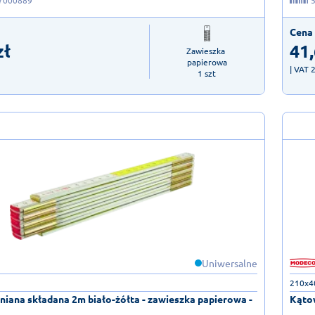
7000889
Cena 
zł
41
Zawieszka 
papierowa

| VAT 
1 szt
Uniwersalne
210x4
niana składana 2m biało-żółta - zawieszka papierowa -
Kątow