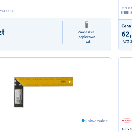
MN-83
7147324
Cena 
zł
62
Zawieszka 
papierowa

1 szt
| VAT 
Uniwersalne
180x3