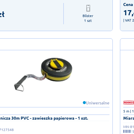
Cena 
17
zł
Blister

| VAT 
1 szt
Uniwersalne
5 m | 
nicza 30m PVC - zawieszka papierowa - 1 szt.
Miara
MN-81
7127548