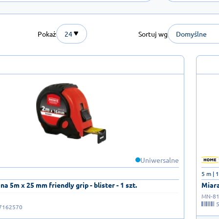
Pokaż
24
Sortuj wg
Domyślne
Uniwersalne
5 m | 
a 5m x 25 mm friendly grip - blister - 1 szt.
Miara
MN-81
7162570