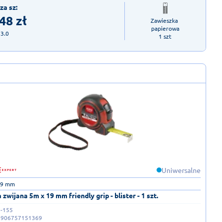
za sz:
,48
zł
Zawieszka 
papierowa

23.0
1 szt
Uniwersalne
19 mm
 zwijana 5m x 19 mm friendly grip - blister - 1 szt.
-155
5906757151369