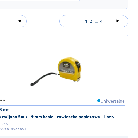
1
2
...
4
Uniwersalne
19 mm
 zwijana 5m x 19 mm basic - zawieszka papierowa - 1 szt.
-015
5906675088631