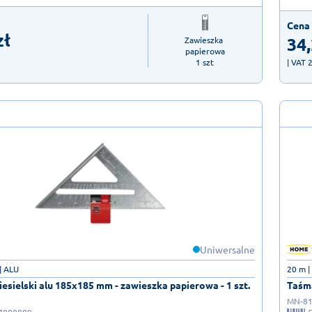
Cena 
zł
34
Zawieszka 
papierowa

1 szt
| VAT 
Uniwersalne
| ALU
20 m |
esielski alu 185x185 mm - zawieszka papierowa - 1 szt.
Taśma
MN-81