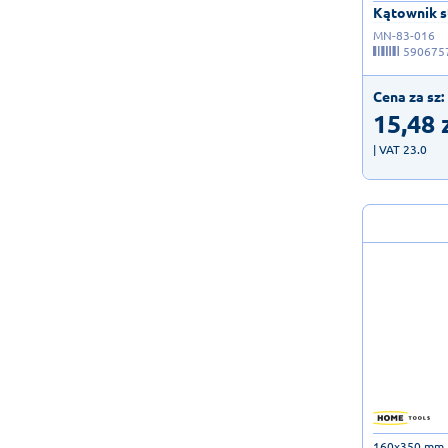
Kątownik st
MN-83-016
590675
Cena za sz:
15,48
| VAT 23.0
160x350 mm