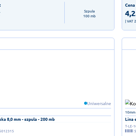
:
Cena 
ł
4,2
Szpula

100 mb
| VAT 
Uniwersalne
10mm 
ska 8,0 mm - szpula - 200 mb
Lina 
T-LE-1
5012315