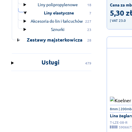
Liny polipropylenowe
Cena za mb
18
5,30
z
Liny elastyczne
7
| VAT 23.0
Akcesoria do lin i łańcuchów
227
Sznurki
23
Zestawy majsterkowicza
28
Usługi
479
8mm | 200mb
Lina żeglar
T-LZE-08-R
590667