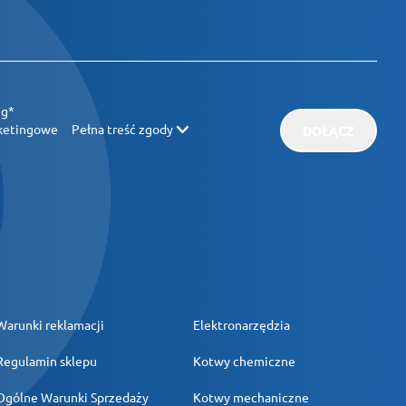
ug*
rketingowe
Pełna treść zgody
DOŁĄCZ
Warunki reklamacji
Elektronarzędzia
Regulamin sklepu
Kotwy chemiczne
Ogólne Warunki Sprzedaży
Kotwy mechaniczne