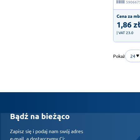
590667
Cena za mb
1,86
z
| VAT 23.0
Pokaż
24
Bądź na bieżąco
Zapisz się i podaj nam swój adres
e-mail, a dostarczymy Ci: