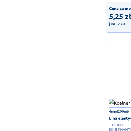
Cena za mb
5,25
z
| VAT 23.0
4mm|200mb
Lina elasty
T-LE-04-R
590667