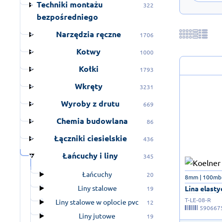
Techniki montażu
322
bezpośredniego
Narzędzia ręczne
1706
Kotwy
1000
Kołki
1793
Wkręty
3231
Wyroby z drutu
669
Chemia budowlana
86
Łączniki ciesielskie
436
Łańcuchy i liny
345
Łańcuchy
20
8mm | 100mb
Liny stalowe
Lina elasty
19
T-LE-08-R
Liny stalowe w oplocie pvc
12
590667
Liny jutowe
19