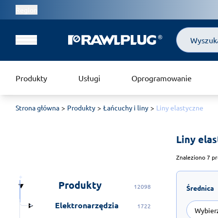
Region
Szukaj
Produkty
Usługi
Oprogramowanie
Strona główna
Produkty
Łańcuchy i liny
Liny elastyczne
Liny ela
Znaleziono 7 pr
Produkty
12098
Średnica
Elektronarzędzia
1722
Wybier