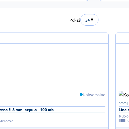
Pokaż
24
Uniwersalne
6mm |
czna fi 8 mm- szpula - 100 mb
Lina 
T-LE-0
5012292