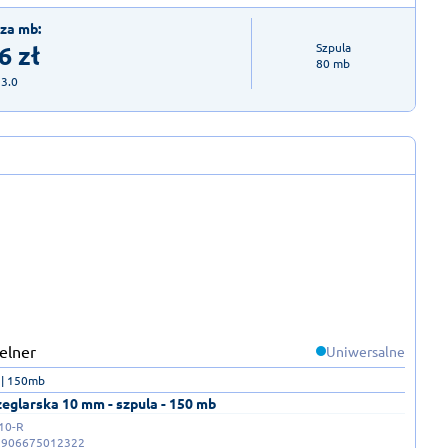
za mb:
6
zł
Szpula

80 mb
23.0
Uniwersalne
| 150mb
żeglarska 10 mm - szpula - 150 mb
10-R
5906675012322