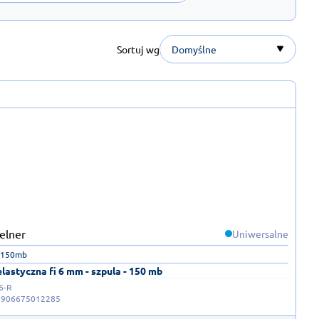
Sortuj wg
Domyślne
Uniwersalne
 150mb
elastyczna fi 6 mm - szpula - 150 mb
6-R
5906675012285