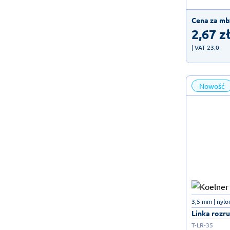
Cena za mb
2,67
z
| VAT 23.0
Nowość
3,5 mm | nylo
Linka rozru
T-LR-35