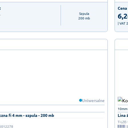
:
Cena 
ł
6,2
Szpula

200 mb
| VAT 
Uniwersalne
10mm 
czna fi 4 mm - szpula - 200 mb
Lina 
T-LZE-
5012278