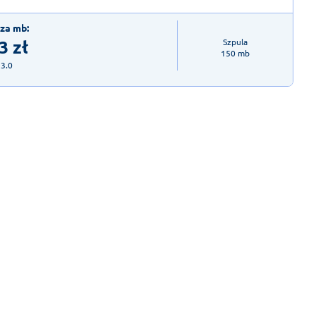
za mb:
3
zł
Szpula

150 mb
23.0