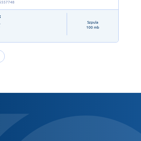
5557748
:
ł
Szpula

100 mb