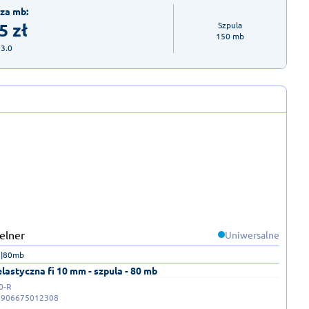
za mb:
5
zł
Szpula

150 mb
23.0
Uniwersalne
|80mb
elastyczna fi 10 mm - szpula - 80 mb
0-R
5906675012308