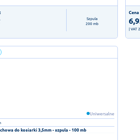
:
Cena 
ł
6,9
Szpula

200 mb
| VAT 
Uniwersalne
n
chowa do kosiarki 3,5mm - szpula - 100 mb