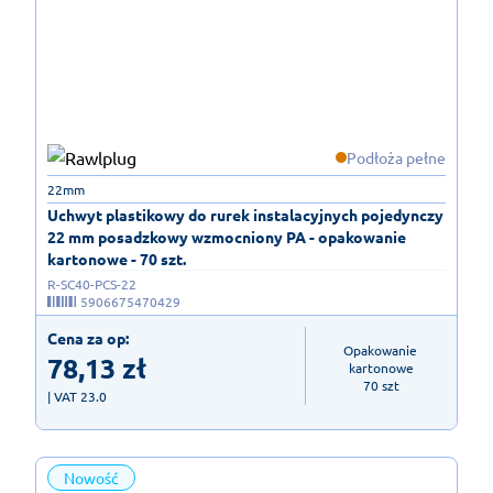
Podłoża pełne
22mm
Uchwyt plastikowy do rurek instalacyjnych pojedynczy
22 mm posadzkowy wzmocniony PA - opakowanie
kartonowe - 70 szt.
R-SC40-PCS-22
5906675470429
Cena za op:
Opakowanie 
78,13
zł
kartonowe

70 szt
| VAT 23.0
Nowość