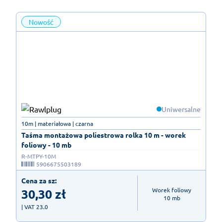
Nowość
Uniwersalne
10m | materiałowa | czarna
Taśma montażowa poliestrowa rolka 10 m - worek
foliowy - 10 mb
R-MTPY-10M
5906675503189
Cena za sz:
30,30
zł
Worek foliowy

10 mb
| VAT 23.0