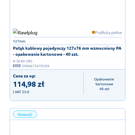
Podłoża pełne
127mm
Pałąk kablowy pojedynczy 127x76 mm wzmocniony PA
- opakowanie kartonowe - 40 szt.
R-SC40-CBS
5906675470399
Cena za op:
Opakowanie 
114,98
zł
kartonowe

40 szt
| VAT 23.0
Nowość