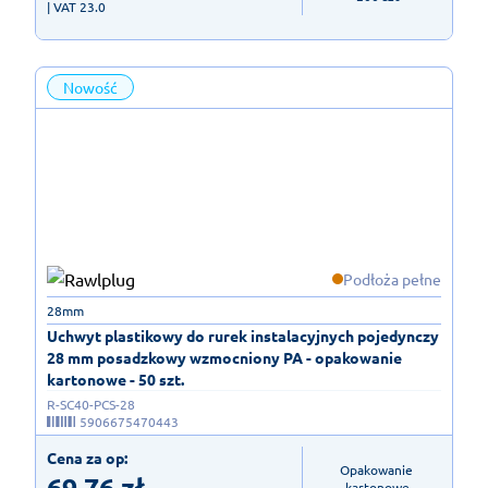
| VAT 23.0
Nowość
Podłoża pełne
28mm
Uchwyt plastikowy do rurek instalacyjnych pojedynczy
28 mm posadzkowy wzmocniony PA - opakowanie
kartonowe - 50 szt.
R-SC40-PCS-28
5906675470443
Cena za op:
Opakowanie 
69,76
zł
kartonowe
