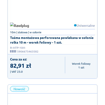
Uniwersalne
10m | stalowa | w osłonie
Taśma montażowa perforowana powlekana w osłonie
rolka 10 m - worek foliowy - 1 szt.
R-MTP-10M
5906675463582
Cena za sz:
82,91
zł
Worek foliowy

1 szt
| VAT 23.0
Nowość