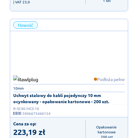
1 szt
| VAT 23.0
Nowość
Podłoża pełne
10mm
Uchwyt stalowy do kabli pojedynczy 10 mm
ocynkowany - opakowanie kartonowe - 200 szt.
R-SC40-MCS-10
5906675460154
Cena za op:
Opakowanie 
223,19
zł
kartonowe

200 szt