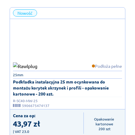
Nowość
Podłoża pełne
25mm
Podkładka instalacyjna 25 mm ocynkowana do
montażu korytek skrzynek i profili - opakowanie
kartonowe - 200 szt.
R-SC40-MW-25
5906675474137
Cena za op:
Opakowanie 
43,97
zł
kartonowe

200 szt
| VAT 23.0