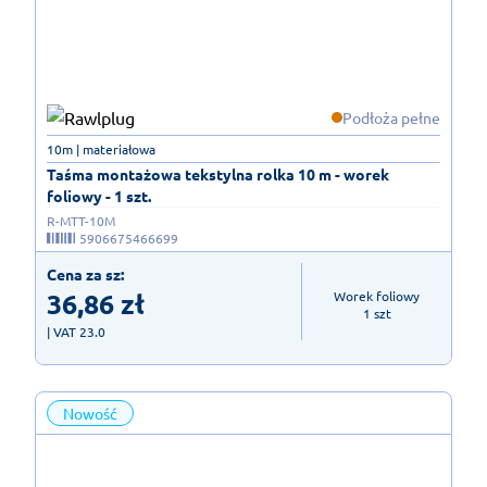
Podłoża pełne
10m | materiałowa
Taśma montażowa tekstylna rolka 10 m - worek
foliowy - 1 szt.
R-MTT-10M
5906675466699
Cena za sz:
36,86
zł
Worek foliowy

1 szt
| VAT 23.0
Nowość