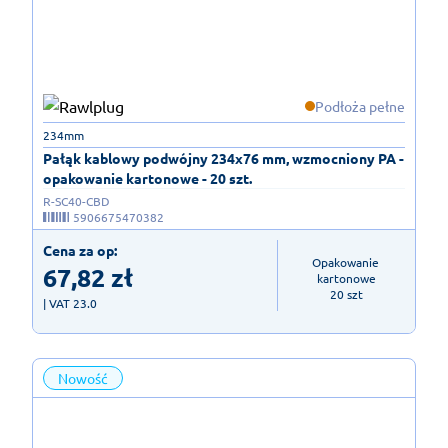
Podłoża pełne
234mm
Pałąk kablowy podwójny 234x76 mm, wzmocniony PA -
opakowanie kartonowe - 20 szt.
R-SC40-CBD
5906675470382
Cena za op:
Opakowanie 
67,82
zł
kartonowe

20 szt
| VAT 23.0
Nowość