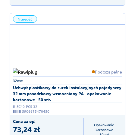
Nowość
Podłoża pełne
32mm
Uchwyt plastikowy do rurek instalacyjnych pojedynczy
32 mm posadzkowy wzmocniony PA - opakowanie
kartonowe - 50 szt.
R-SC40-PCS-32
5906675470450
Cena za op:
Opakowanie 
73,24
zł
kartonowe

50 szt