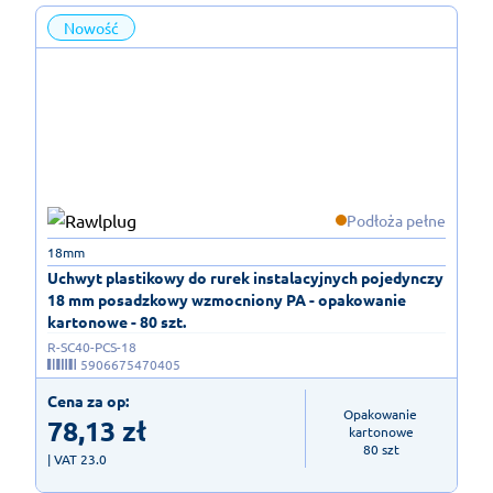
Nowość
Podłoża pełne
18mm
Uchwyt plastikowy do rurek instalacyjnych pojedynczy
18 mm posadzkowy wzmocniony PA - opakowanie
kartonowe - 80 szt.
R-SC40-PCS-18
5906675470405
Cena za op:
Opakowanie 
78,13
zł
kartonowe

80 szt
| VAT 23.0