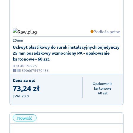
Podłoża pełne
25mm
Uchwyt plastikowy do rurek instalacyjnych pojedynczy
25 mm posadzkowy wzmocniony PA - opakowanie
kartonowe - 60 szt.
R-SC40-PCS-25
5906675470436
Cena za op:
Opakowanie 
73,24
zł
kartonowe

60 szt
| VAT 23.0
Nowość