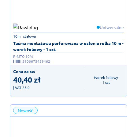
Uniwersalne
10m | stalowa
Taśma montażowa perforowana w osłonie rolka 10 m -
worek foliowy - 1 szt.
R-MTC-10M
5906675459462
Cena za sz:
40,40
zł
Worek foliowy

1 szt
| VAT 23.0
Nowość