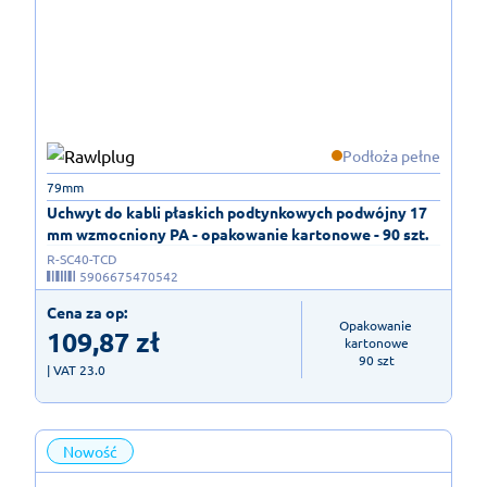
Podłoża pełne
79mm
Uchwyt do kabli płaskich podtynkowych podwójny 17
mm wzmocniony PA - opakowanie kartonowe - 90 szt.
R-SC40-TCD
5906675470542
Cena za op:
Opakowanie 
109,87
zł
kartonowe

90 szt
| VAT 23.0
Nowość