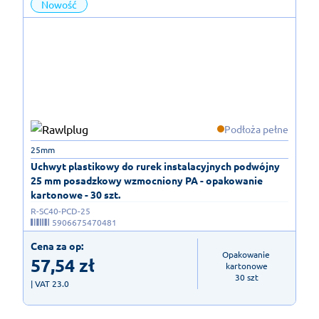
Nowość
Podłoża pełne
25mm
Uchwyt plastikowy do rurek instalacyjnych podwójny
25 mm posadzkowy wzmocniony PA - opakowanie
kartonowe - 30 szt.
R-SC40-PCD-25
5906675470481
Cena za op:
Opakowanie 
57,54
zł
kartonowe

30 szt
| VAT 23.0