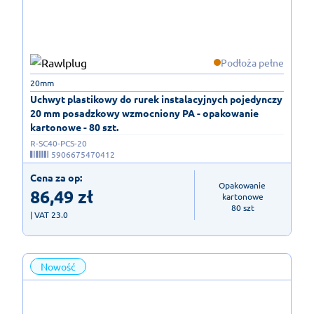
Podłoża pełne
20mm
Uchwyt plastikowy do rurek instalacyjnych pojedynczy
20 mm posadzkowy wzmocniony PA - opakowanie
kartonowe - 80 szt.
R-SC40-PCS-20
5906675470412
Cena za op:
Opakowanie 
86,49
zł
kartonowe

80 szt
| VAT 23.0
Nowość