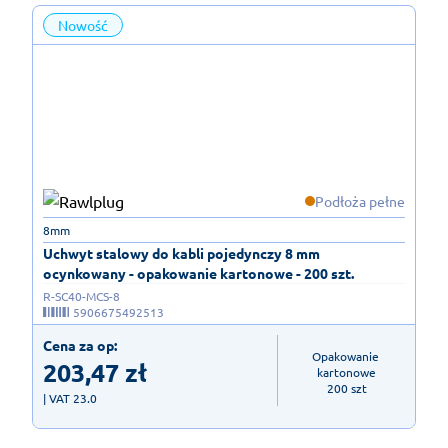
Nowość
Podłoża pełne
8mm
Uchwyt stalowy do kabli pojedynczy 8 mm
ocynkowany - opakowanie kartonowe - 200 szt.
R-SC40-MCS-8
5906675492513
Cena za op:
Opakowanie 
203,47
zł
kartonowe

200 szt
| VAT 23.0