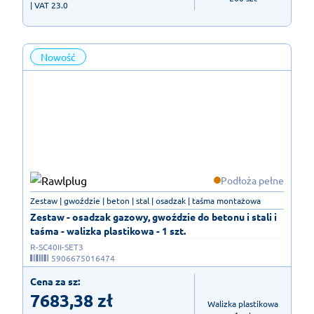
| VAT 23.0
Nowość
Podłoża pełne
Zestaw | gwoździe | beton | stal | osadzak | taśma montażowa
Zestaw - osadzak gazowy, gwoździe do betonu i stali i
taśma - walizka plastikowa - 1 szt.
R-SC40II-SET3
5906675016474
Cena za sz:
7683,38
zł
Walizka plastikowa
