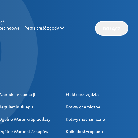
ug*
rketingowe
Pełna treść zgody
DOŁĄCZ
Warunki reklamacji
Elektronarzędzia
Regulamin sklepu
Kotwy chemiczne
Ogólne Warunki Sprzedaży
Kotwy mechaniczne
Ogólne Warunki Zakupów
Kołki do styropianu