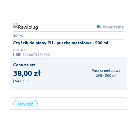
Uniwersalne
500ml
Czyścik do piany PU - puszka metalowa - 500 ml
RPC-0500
5906675151922
Cena za sz:
38,00
zł
Puszka metalowa

UNI - 500 ml
| VAT 23.0
Nowość