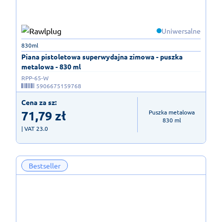
Uniwersalne
830ml
Piana pistoletowa superwydajna zimowa - puszka
metalowa - 830 ml
RPP-65-W
5906675159768
Cena za sz:
71,79
zł
Puszka metalowa

830 ml
| VAT 23.0
Bestseller