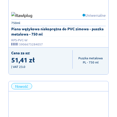
Uniwersalne
750ml
Piana wężykowa niskoprężna do PVC zimowa - puszka
metalowa - 750 ml
RPS-PVC-W
5906675284057
Cena za sz:
51,41
zł
Puszka metalowa

PL - 750 ml
| VAT 23.0
Nowość