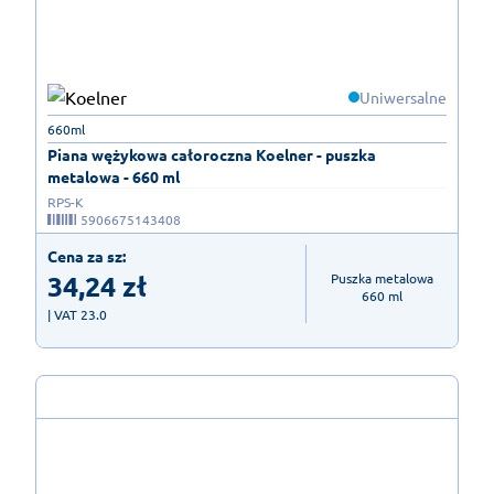
Uniwersalne
660ml
Piana wężykowa całoroczna Koelner - puszka
metalowa - 660 ml
RPS-K
5906675143408
Cena za sz:
34,24
zł
Puszka metalowa

660 ml
| VAT 23.0