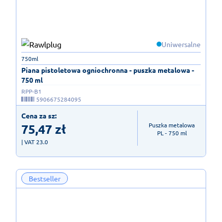
Uniwersalne
750ml
Piana pistoletowa ogniochronna - puszka metalowa -
750 ml
RPP-B1
5906675284095
Cena za sz:
75,47
zł
Puszka metalowa

PL - 750 ml
| VAT 23.0
Bestseller