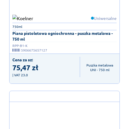
Uniwersalne
750ml
Piana pistoletowa ogniochronna - puszka metalowa -
750 ml
RPP-B1-K
5906675657127
Cena za sz:
75,47
zł
Puszka metalowa

UNI - 750 ml
| VAT 23.0