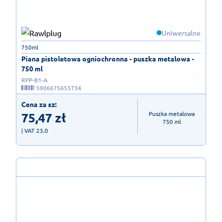
Uniwersalne
750ml
Piana pistoletowa ogniochronna - puszka metalowa -
750 ml
RPP-B1-A
5906675655734
Cena za sz:
75,47
zł
Puszka metalowa

750 ml
| VAT 23.0