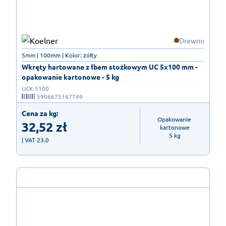
Drewno
5mm | 100mm | Kolor: żółty
Wkręty hartowane z łbem stożkowym UC 5x100 mm -
opakowanie kartonowe - 5 kg
UCK-5100
5906675167749
Cena za kg:
Opakowanie 
32,52
zł
kartonowe

5 kg
| VAT 23.0