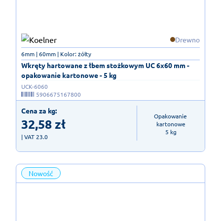
Drewno
6mm | 60mm | Kolor: żółty
Wkręty hartowane z łbem stożkowym UC 6x60 mm -
opakowanie kartonowe - 5 kg
UCK-6060
5906675167800
Cena za kg:
Opakowanie 
32,58
zł
kartonowe

5 kg
| VAT 23.0
Nowość