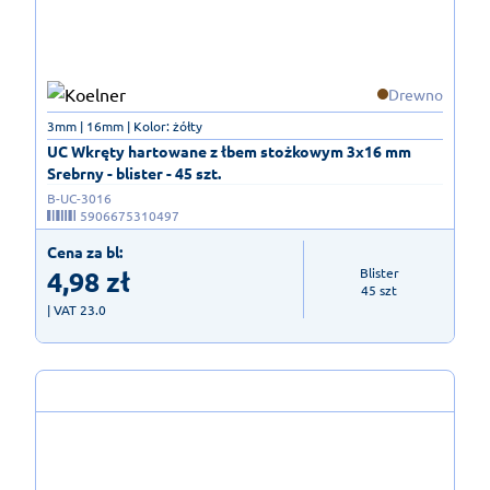
Drewno
3mm | 16mm | Kolor: żółty
UC Wkręty hartowane z łbem stożkowym 3x16 mm
Srebrny - blister - 45 szt.
B-UC-3016
5906675310497
Cena za bl:
4,98
zł
Blister

45 szt
| VAT 23.0