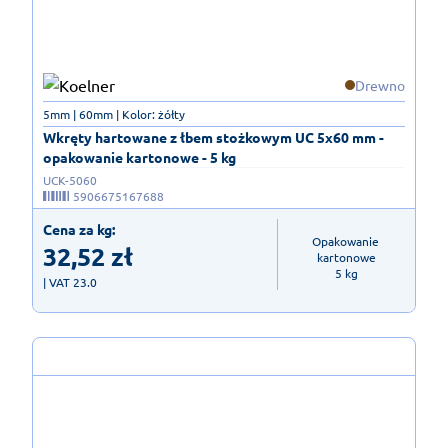
Drewno
5mm | 60mm | Kolor: żółty
Wkręty hartowane z łbem stożkowym UC 5x60 mm -
opakowanie kartonowe - 5 kg
UCK-5060
5906675167688
Cena za kg:
Opakowanie 
32,52
zł
kartonowe

5 kg
| VAT 23.0