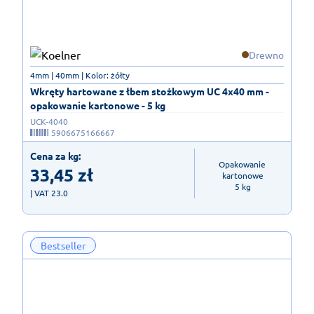
Drewno
4mm | 40mm | Kolor: żółty
Wkręty hartowane z łbem stożkowym UC 4x40 mm -
opakowanie kartonowe - 5 kg
UCK-4040
5906675166667
Cena za kg:
Opakowanie 
33,45
zł
kartonowe

5 kg
| VAT 23.0
Bestseller