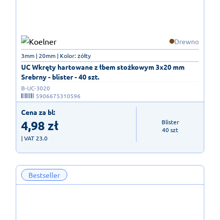
Drewno
3mm | 20mm | Kolor: żółty
UC Wkręty hartowane z łbem stożkowym 3x20 mm
Srebrny - blister - 40 szt.
B-UC-3020
5906675310596
Cena za bl:
4,98
zł
Blister

40 szt
| VAT 23.0
Bestseller