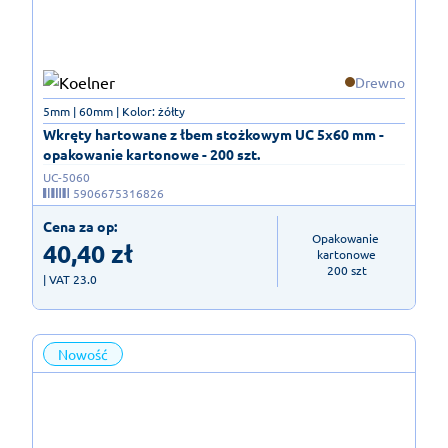
Drewno
5mm | 60mm | Kolor: żółty
Wkręty hartowane z łbem stożkowym UC 5x60 mm -
opakowanie kartonowe - 200 szt.
UC-5060
5906675316826
Cena za op:
Opakowanie 
40,40
zł
kartonowe

200 szt
| VAT 23.0
Nowość