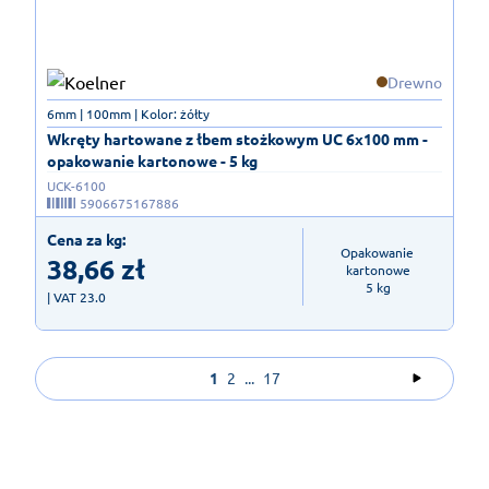
Drewno
6mm | 100mm | Kolor: żółty
Wkręty hartowane z łbem stożkowym UC 6x100 mm -
opakowanie kartonowe - 5 kg
UCK-6100
5906675167886
Cena za kg:
Opakowanie 
38,66
zł
kartonowe

5 kg
| VAT 23.0
1
2
...
17