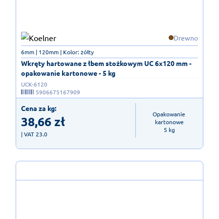
Drewno
6mm | 120mm | Kolor: żółty
Wkręty hartowane z łbem stożkowym UC 6x120 mm -
opakowanie kartonowe - 5 kg
UCK-6120
5906675167909
Cena za kg:
Opakowanie 
38,66
zł
kartonowe

5 kg
| VAT 23.0