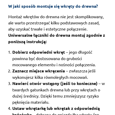
W jaki sposób montuje się wkręty do drewna?
Montaż wkrętów do drewna nie jest skomplikowany,
ale warto przestrzegać kilku podstawowych zasad,
aby uzyskać trwałe i estetyczne połączenie.
Uniwersalne łączniki do drewna montuj zgodnie z
poniższą instrukcją:
Dobierz odpowiedni wkręt
– jego długość
powinna być dostosowana do grubości
mocowanego elementu i nośności połączenia.
Zaznacz miejsce wkręcenia
– zwłaszcza jeśli
wykonujesz kilka równoległych mocowań.
Nawierć otwór wstępny (jeśli to konieczne)
– w
twardych gatunkach drewna lub przy wkrętach o
dużej średnicy. Dzięki temu zmniejszysz ryzyko
pęknięcia materiału.
Ustaw wkrętarkę lub wkrętak z odpowiednią
końcówką
– dobraną do gniazda łba wkrętu (np.