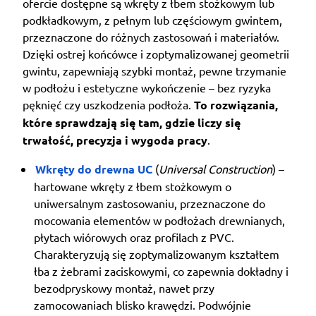
ofercie dostępne są wkręty z łbem stożkowym lub
podkładkowym, z pełnym lub częściowym gwintem,
przeznaczone do różnych zastosowań i materiałów.
Dzięki ostrej końcówce i zoptymalizowanej geometrii
gwintu, zapewniają szybki montaż, pewne trzymanie
w podłożu i estetyczne wykończenie – bez ryzyka
pęknięć czy uszkodzenia podłoża.
To rozwiązania,
które sprawdzają się tam, gdzie liczy się
trwałość, precyzja i wygoda pracy
.
Wkręty do drewna UC
(
Universal Construction
) –
hartowane wkręty z łbem stożkowym o
uniwersalnym zastosowaniu, przeznaczone do
mocowania elementów w podłożach drewnianych,
płytach wiórowych oraz profilach z PVC.
Charakteryzują się zoptymalizowanym kształtem
łba z żebrami zaciskowymi, co zapewnia dokładny i
bezodpryskowy montaż, nawet przy
zamocowaniach blisko krawędzi. Podwójnie