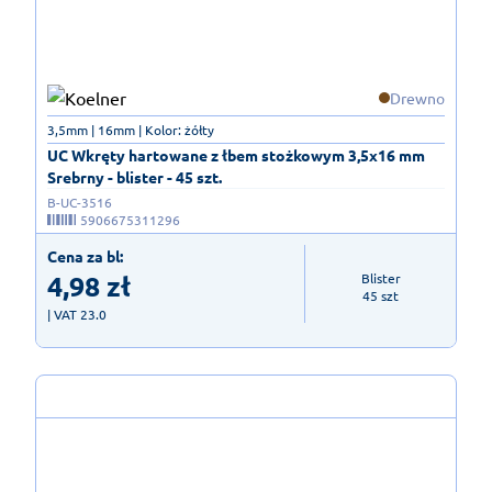
Drewno
3,5mm | 16mm | Kolor: żółty
UC Wkręty hartowane z łbem stożkowym 3,5x16 mm
Srebrny - blister - 45 szt.
B-UC-3516
5906675311296
Cena za bl:
4,98
zł
Blister

45 szt
| VAT 23.0