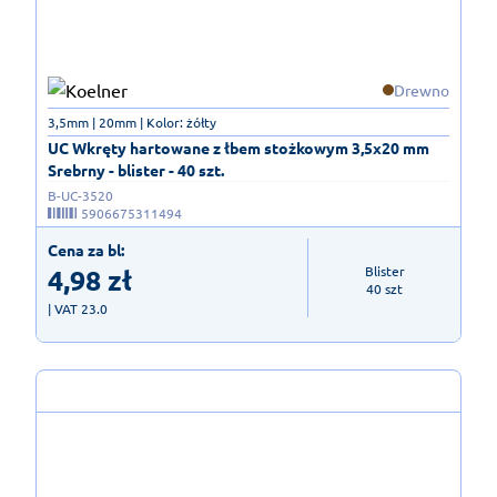
Drewno
3,5mm | 20mm | Kolor: żółty
UC Wkręty hartowane z łbem stożkowym 3,5x20 mm
Srebrny - blister - 40 szt.
B-UC-3520
5906675311494
Cena za bl:
4,98
zł
Blister

40 szt
| VAT 23.0