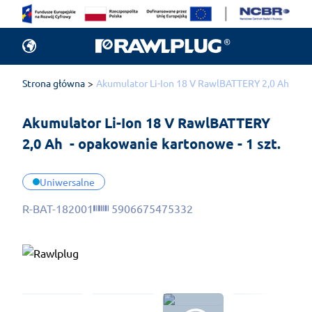
Strona główna
Akumulator Li-Ion 18 V RawlBATTERY 2,0 Ah - opa
Akumulator Li-Ion 18 V RawlBATTERY 
2,0 Ah  - opakowanie kartonowe - 1 szt.
Uniwersalne
R-BAT-182001
5906675475332