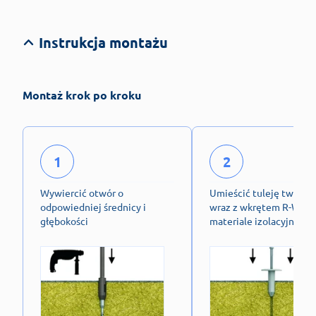
Instrukcja montażu
Montaż krok po kroku
1
2
Wywiercić otwór o
Umieścić tuleję tworz
odpowiedniej średnicy i
wraz z wkrętem R-WBT
głębokości
materiale izolacyjnym.