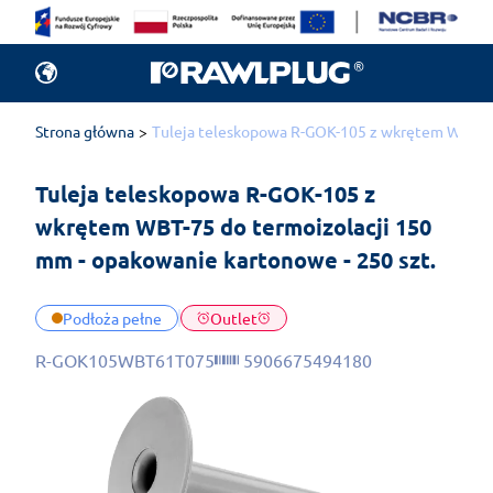
Strona główna
Tuleja teleskopowa R-GOK-105 z wkrętem WBT-75 
Tuleja teleskopowa R-GOK-105 z 
wkrętem WBT-75 do termoizolacji 150 
mm - opakowanie kartonowe - 250 szt.
Podłoża pełne
Outlet
R-GOK105WBT61T075
5906675494180