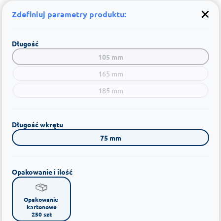
Zdefiniuj parametry produktu:
Długość
105 mm
165 mm
185 mm
Długość wkrętu
75 mm
Opakowanie i ilość
Opakowanie 
kartonowe

250 szt