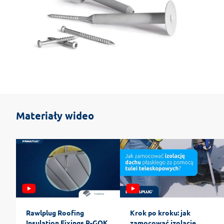
Materiały wideo
Rawlplug Roofing
Krok po kroku: jak
Insulation Fixings R-GOK
zamocować izolację