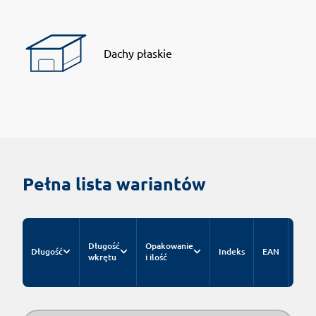
Dachy płaskie
Pełna lista wariantów
Cen
Długość
Opakowanie
kata
Długość
Indeks
EAN
wkrętu
i ilość
za op
nett