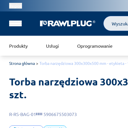
Region
Szukaj
Produkty
Usługi
Oprogramowanie
Strona główna
Torba narzędziowa 300x300x500 mm - etykieta - 1
Torba narzędziowa 300x30
szt.
R-RS-BAG-01
5906675503073