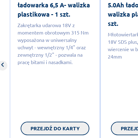
ładowarka 6,5 A- walizka
5.0Ah łado
plastikowa - 1 szt.
walizka pl
szt.
Zakrętarka udarowa 18V z
momentem obrotowym 315 Nm
Młotowierta
wyposażona w uniwersalny
18V SDS plus,
uchwyt - wewnętrzny 1/4" oraz
wiercenie w 
zewnętrzny 1/2" - pozwala na
24mm
pracę bitami i nasadkami.
PRZEJDŹ DO KARTY
PRZEJ