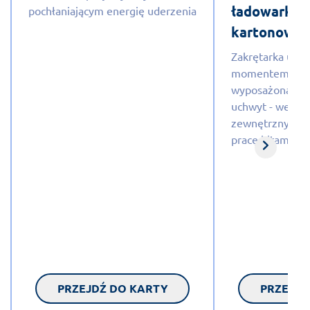
ładowarki -
pochłaniającym energię uderzenia
kartonowe -
Zakrętarka uda
momentem obr
wyposażona w u
uchwyt - wewnę
zewnętrzny 1/2"
pracę bitami i 
PRZEJDŹ DO KARTY
PRZEJDŹ