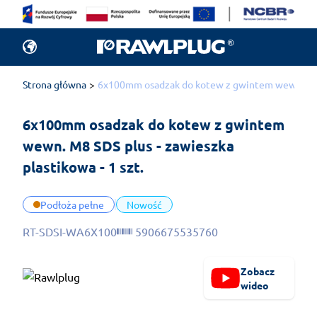
Strona główna
6x100mm osadzak do kotew z gwintem wewn. M8 SD
6x100mm osadzak do kotew z gwintem 
wewn. M8 SDS plus - zawieszka 
plastikowa - 1 szt.
Podłoża pełne
Nowość
RT-SDSI-WA6X100
5906675535760
Zobacz
wideo