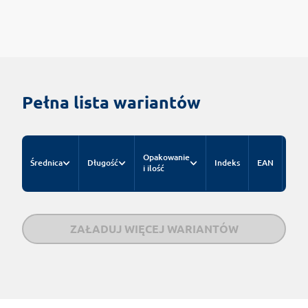
Pełna lista wariantów
Cen
Opakowanie
Średnica
Długość
Indeks
EAN
kat
i ilość
za b
ZAŁADUJ WIĘCEJ WARIANTÓW