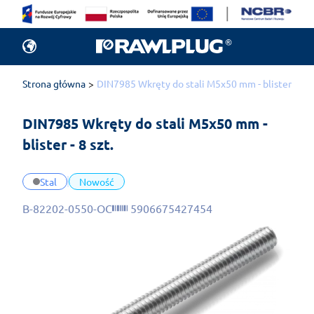
Strona główna
DIN7985 Wkręty do stali M5x50 mm - blister - 8 sz
DIN7985 Wkręty do stali M5x50 mm - 
blister - 8 szt.
Stal
Nowość
B-82202-0550-OC
5906675427454