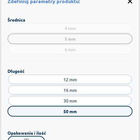
Zdefiniuj parametry produktu:
Średnica
4 mm
5 mm
6 mm
Długość
12 mm
16 mm
30 mm
50 mm
Opakowanie i ilość