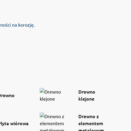
ości na korozję.
Drewno
Drewno
klejone
Drewno z
Płyta wiórowa
elementem
metalowym