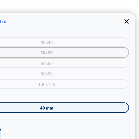
tu:
40x40
50x50
60x60
80x80
100x100
40 mm