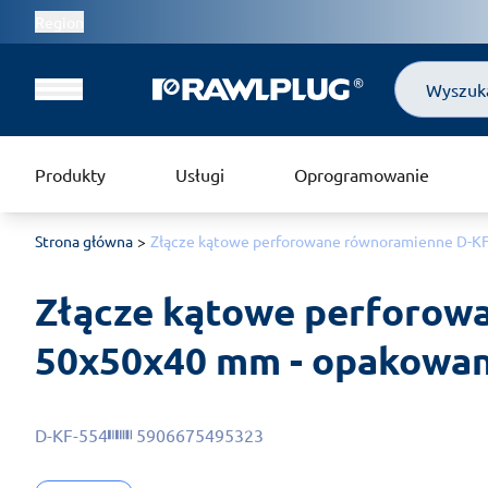
Region
Szukaj
Produkty
Usługi
Oprogramowanie
Strona główna
Złącze kątowe perforowane równoramienne D-KF 
Złącze kątowe perforow
50x50x40 mm - opakowani
D-KF-554
5906675495323