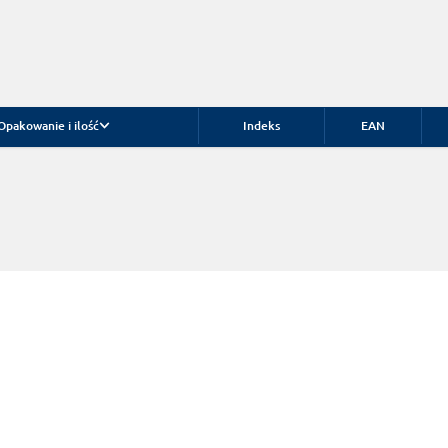
Opakowanie i ilość
Indeks
EAN