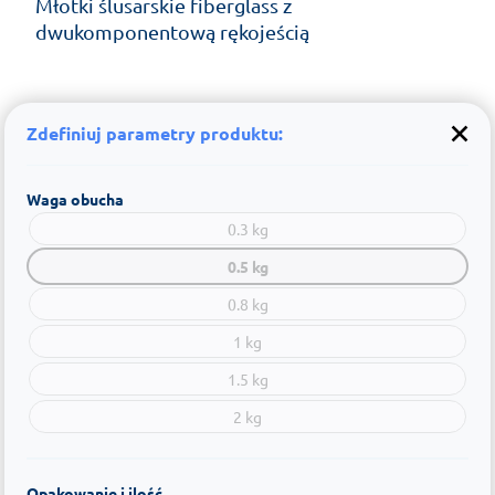
Młotki ślusarskie fiberglass z
dwukomponentową rękojeścią
Zdefiniuj parametry produktu:
Waga obucha
0.3 kg
0.5 kg
0.8 kg
1 kg
1.5 kg
2 kg
Opakowanie i ilość