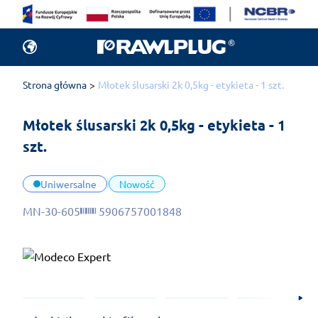
Strona główna
Młotek ślusarski 2k 0,5kg - etykieta - 1 szt.
Młotek ślusarski 2k 0,5kg - etykieta - 1 
szt.
Uniwersalne
Nowość
MN-30-605
5906757001848