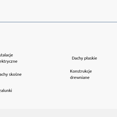
stalacje
Dachy płaskie
ektryczne
Konstrukcje
achy skośne
drewniane
zalunki