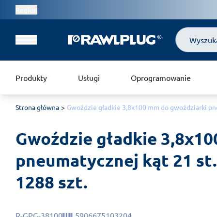
Region
Szukaj
Produkty
Usługi
Oprogramowanie
Strona główna
Gwoździe gładkie 3,8x100 mm do gwoździarki pne
Gwoździe gładkie 3,8x10
pneumatycznej kąt 21 st.
1288 szt.
R-GPG-38100
5906675103204