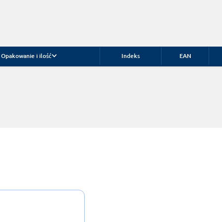
Opakowanie i ilość
Indeks
EAN