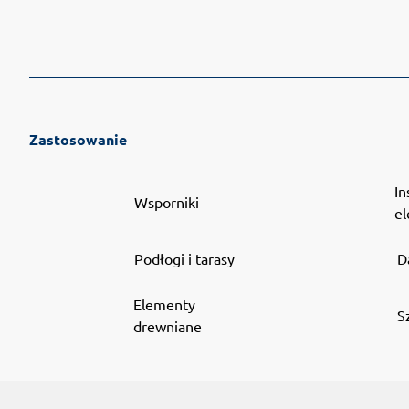
Zastosowanie
In
Wsporniki
el
Podłogi i tarasy
D
Elementy
S
drewniane