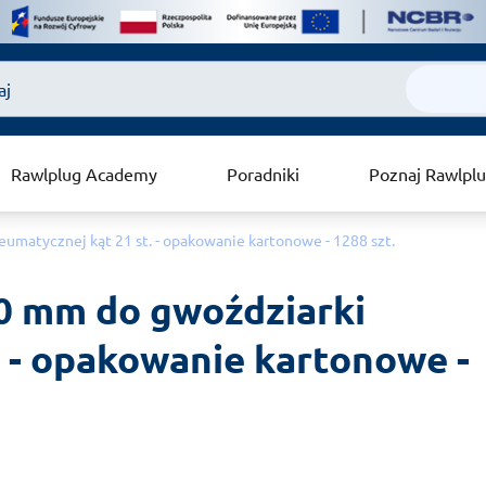
Rawlplug Academy
Poradniki
Poznaj Rawlpl
umatycznej kąt 21 st. - opakowanie kartonowe - 1288 szt.
0 mm do gwoździarki 
 - opakowanie kartonowe - 