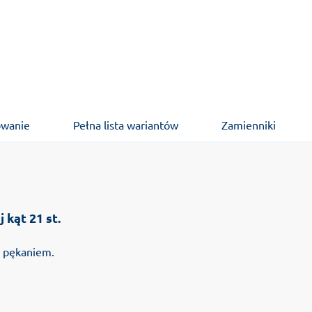
owanie
Pełna lista wariantów
Zamienniki
kąt 21 st.
d pękaniem.