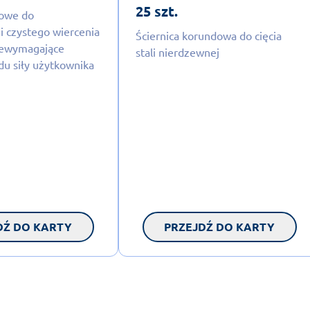
25 szt.
rowe do
i czystego wiercenia
Ściernica korundowa do cięcia
iewymagające
stali nierdzewnej
du siły użytkownika
DŹ DO KARTY
PRZEJDŹ DO KARTY