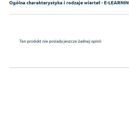
Ogólna charakterystyka i rodzaje wierteł - E-LEARNI
Ten produkt nie posiada jeszcze żadnej opinii