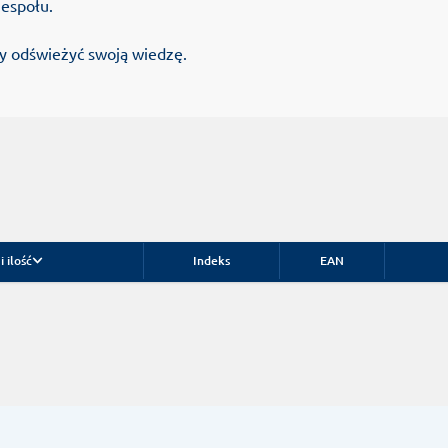
espołu.
by odświeżyć swoją wiedzę.
 ilość
Indeks
EAN