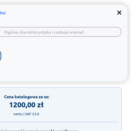
tu:
Ogólna charakterystyka i rodzaje wierteł
Cena katalogowa za sz:
1200,00
zł
netto
| VAT 23.0
j się z nami i poznaj warunki współpracy.