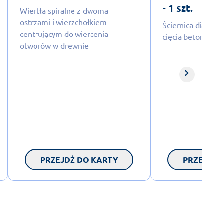
- 1 szt.
Wiertła spiralne z dwoma
ostrzami i wierzchołkiem
Ściernica diam
centrującym do wiercenia
cięcia betonu z
otworów w drewnie
PRZEJDŹ DO KARTY
PRZEJDŹ