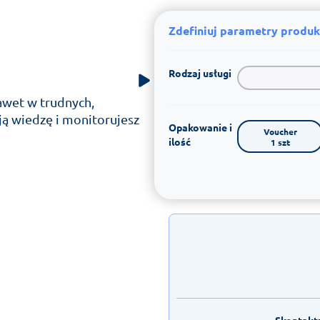
Zdefiniuj parametry produk
Rodzaj usługi
awet w trudnych,
ją wiedzę i monitorujesz
Opakowanie i
Voucher

ilość
1 szt
Skontaktu