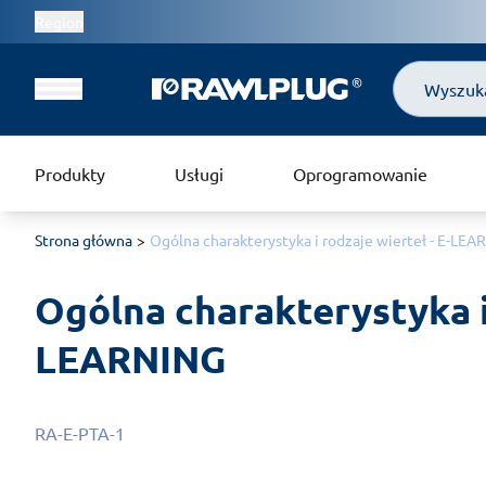
Region
Szukaj
Produkty
Usługi
Oprogramowanie
Strona główna
Ogólna charakterystyka i rodzaje wierteł - E-LE
Ogólna charakterystyka i 
LEARNING
RA-E-PTA-1