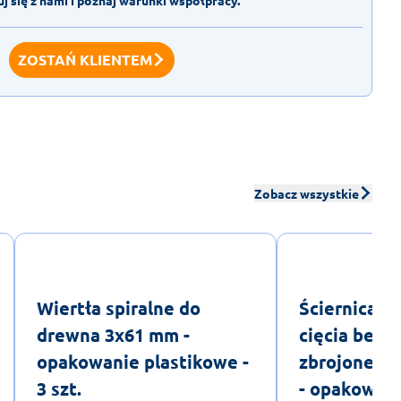
ZOSTAŃ KLIENTEM
Zobacz wszystkie
Wiertła spiralne do
Ściernica 
drewna 3x61 mm -
cięcia beto
opakowanie plastikowe -
zbrojonego
3 szt.
- opakowan