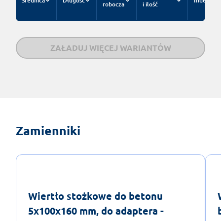
Średnica
Długość
Indeks
robocza
i ilość
ZAŁADUJ WIĘCEJ WARIANTÓW
Zamienniki
Wiertło stożkowe do betonu
5x100x160 mm, do adaptera -