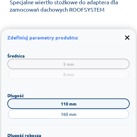
Specjalne wiertło stożkowe do adaptera dla
zamocowań dachowych ROOFSYSTEM
Zdefiniuj parametry produktu:
Średnica
5 mm
8 mm
Długość
110 mm
160 mm
Długość robocza