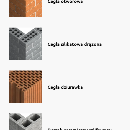
Cegła otworowa
Cegła silikatowa drążona
Cegła dziurawka
Pustak ceramiczny szlifowany