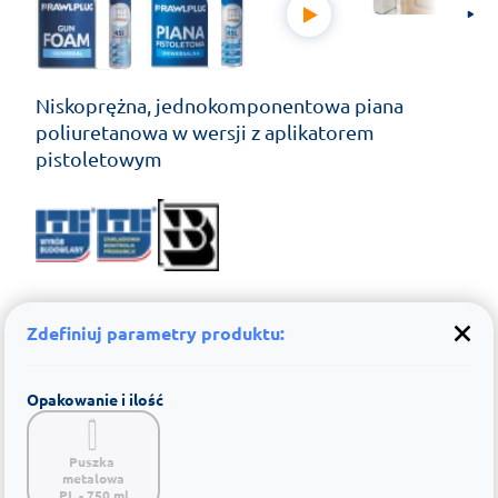
Niskoprężna, jednokomponentowa piana
poliuretanowa w wersji z aplikatorem
pistoletowym
Zdefiniuj parametry produktu:
Opakowanie i ilość
Puszka 
metalowa

PL - 750 ml