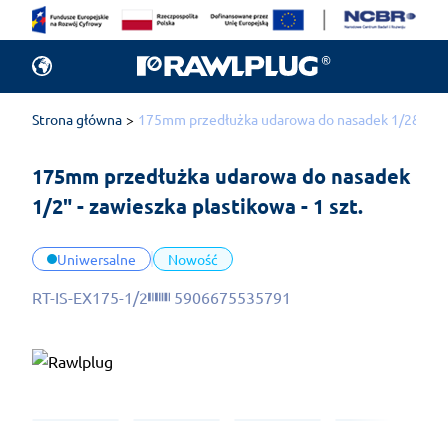
Strona główna
175mm przedłużka udarowa do nasadek 1/2&quot; -
175mm przedłużka udarowa do nasadek 
1/2" - zawieszka plastikowa - 1 szt.
Uniwersalne
Nowość
RT-IS-EX175-1/2
5906675535791