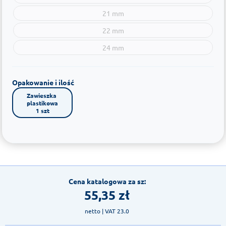
21 mm
22 mm
24 mm
Opakowanie i ilość
Zawieszka 
plastikowa

1 szt
Cena katalogowa za sz:
55,35
zł
netto
| VAT 23.0