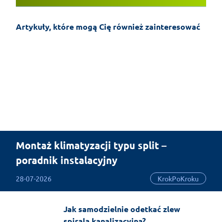
Artykuły, które mogą Cię również zainteresować
Montaż klimatyzacji typu split –
poradnik instalacyjny
28-07-2026
KrokPoKroku
Jak samodzielnie odetkać zlew
spiralą kanalizacyjną?