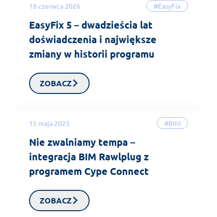
18 czerwca 2026
#EasyFix
EasyFix 5 – dwadzieścia lat
doświadczenia i największe
zmiany w historii programu
ZOBACZ
15 maja 2025
#BIM
Nie zwalniamy tempa –
integracja BIM Rawlplug z
programem Cype Connect
ZOBACZ