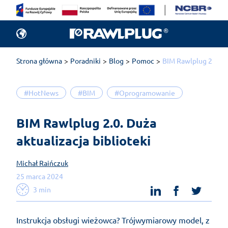
Strona główna
Poradniki
Blog
Pomoc
BIM Rawlplug 2.0. Du
#HotNews
#BIM
#Oprogramowanie
BIM Rawlplug 2.0. Duża 
aktualizacja biblioteki 
Michał Raińczuk
25 marca 2024
linkedin
facebook
twit
3 min
Instrukcja obsługi wieżowca? Trójwymiarowy model, z