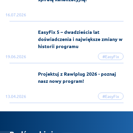
16.07.2026
EasyFix 5 – dwadzieścia lat
doświadczenia i największe zmiany w
historii programu
19.06.2026
#EasyFix
Projektuj z Rawlplug 2026 - poznaj
nasz nowy program!
13.04.2026
#EasyFix