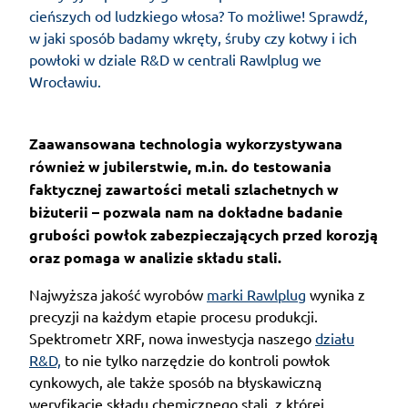
cieńszych od ludzkiego włosa? To możliwe! Sprawdź,
w jaki sposób badamy wkręty, śruby czy kotwy i ich
powłoki w dziale R&D w centrali Rawlplug we
Wrocławiu.
Zaawansowana technologia wykorzystywana
również w jubilerstwie, m.in. do testowania
faktycznej zawartości metali szlachetnych w
biżuterii – pozwala nam na dokładne badanie
grubości powłok zabezpieczających przed korozją
oraz pomaga w analizie składu stali.
Najwyższa jakość wyrobów
marki Rawlplug
wynika z
precyzji na każdym etapie procesu produkcji.
Spektrometr XRF, nowa inwestycja naszego
działu
R&D,
to nie tylko narzędzie do kontroli powłok
cynkowych, ale także sposób na błyskawiczną
weryfikację składu chemicznego stali, z której