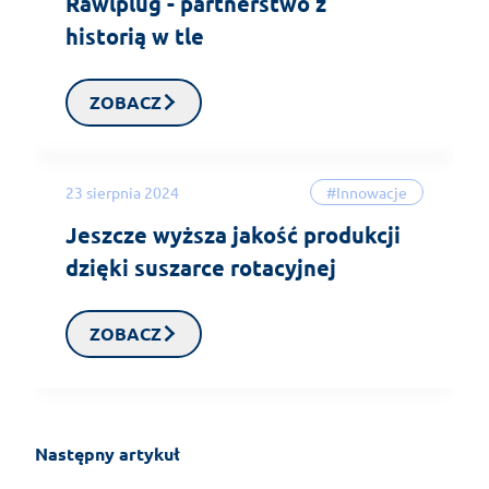
Rawlplug - partnerstwo z
historią w tle
ZOBACZ
23 sierpnia 2024
#Innowacje
Jeszcze wyższa jakość produkcji
dzięki suszarce rotacyjnej
ZOBACZ
Następny artykuł