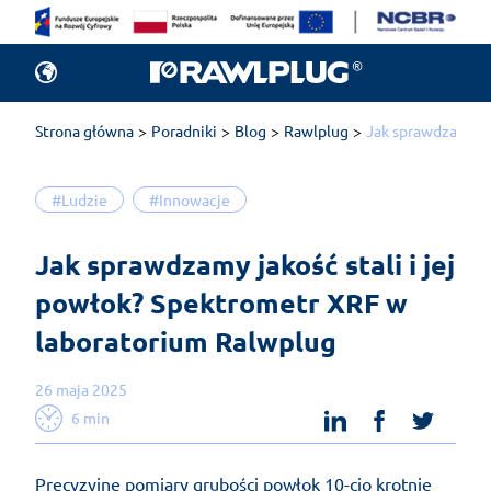
Strona główna
Poradniki
Blog
Rawlplug
Jak sprawdzamy ja
#Ludzie
#Innowacje
Jak sprawdzamy jakość stali i jej 
powłok? Spektrometr XRF w 
laboratorium Ralwplug
26 maja 2025
linkedin
facebook
twit
6 min
Precyzyjne pomiary grubości powłok 10-cio krotnie