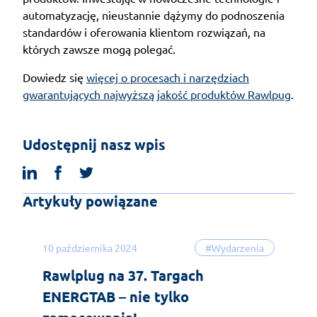
automatyzację, nieustannie dążymy do podnoszenia
standardów i oferowania klientom rozwiązań, na
których zawsze mogą polegać.
Dowiedz się
więcej o procesach i narzędziach
gwarantujących najwyższą jakość produktów Rawlpug
.
Udostępnij nasz wpis
linkedin
facebook
twitter
Artykuły powiązane
10 października 2024
#Wydarzenia
Rawlplug na 37. Targach
ENERGTAB – nie tylko