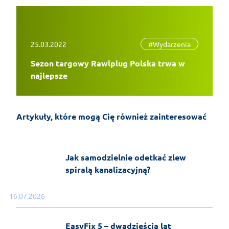
25.03.2022
#Wydarzenia
Sezon targowy Rawlplug Polska trwa w
najlepsze
Montaż klimatyzacji typu split –
poradnik instalacyjny
Artykuły, które mogą Cię również zainteresować
28-07-2026
KrokPoKroku
Jak samodzielnie odetkać zlew
spiralą kanalizacyjną?
16.07.2026
EasyFix 5 – dwadzieścia lat