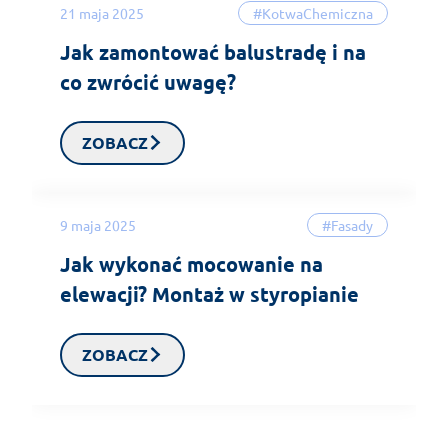
21 maja 2025
#KotwaChemiczna
Jak zamontować balustradę i na
co zwrócić uwagę?
ZOBACZ
9 maja 2025
#Fasady
Jak wykonać mocowanie na
elewacji? Montaż w styropianie
ZOBACZ