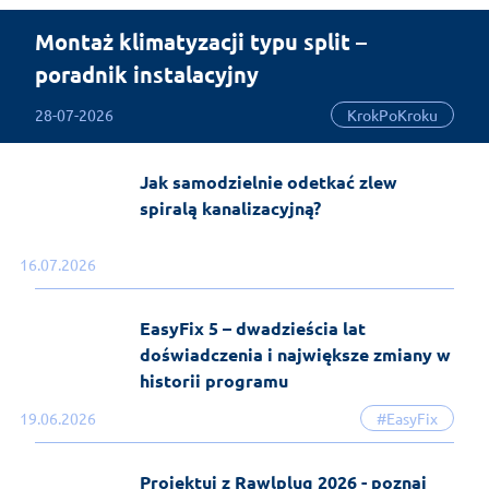
Montaż klimatyzacji typu split –
poradnik instalacyjny
28-07-2026
KrokPoKroku
Jak samodzielnie odetkać zlew
spiralą kanalizacyjną?
16.07.2026
EasyFix 5 – dwadzieścia lat
doświadczenia i największe zmiany w
historii programu
19.06.2026
#EasyFix
Projektuj z Rawlplug 2026 - poznaj