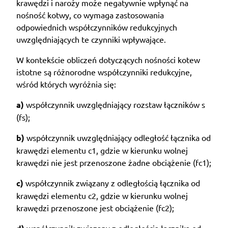
krawędzi i naroży może negatywnie wpłynąć na
nośność kotwy, co wymaga zastosowania
odpowiednich współczynników redukcyjnych
uwzględniających te czynniki wpływające.
W kontekście obliczeń dotyczących nośności kotew
istotne są różnorodne współczynniki redukcyjne,
wśród których wyróżnia się:
a)
współczynnik uwzględniający rozstaw łączników s
(fs);
b)
współczynnik uwzględniający odległość łącznika od
krawędzi elementu c1, gdzie w kierunku wolnej
krawędzi nie jest przenoszone żadne obciążenie (fc1);
c)
współczynnik związany z odległością łącznika od
krawędzi elementu c2, gdzie w kierunku wolnej
krawędzi przenoszone jest obciążenie (fc2);
współczynnik związany z odległością łącznika od