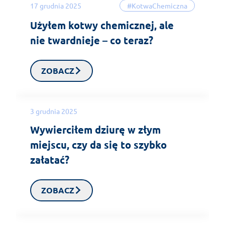
17 grudnia 2025
#KotwaChemiczna
Użyłem kotwy chemicznej, ale
nie twardnieje – co teraz?
ZOBACZ
3 grudnia 2025
Wywierciłem dziurę w złym
miejscu, czy da się to szybko
załatać?
ZOBACZ