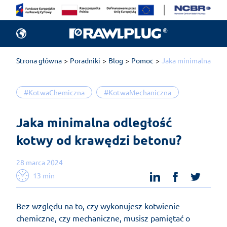
Strona główna
Poradniki
Blog
Pomoc
Jaka minimalna odle
#KotwaChemiczna
#KotwaMechaniczna
Jaka minimalna odległość 
kotwy od krawędzi betonu?
28 marca 2024
linkedin
facebook
twit
13 min
Bez względu na to, czy wykonujesz kotwienie
chemiczne, czy mechaniczne, musisz pamiętać o