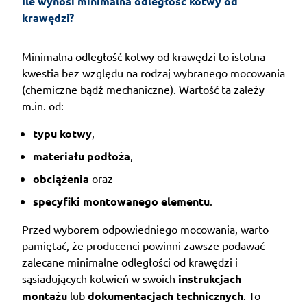
Ile wynosi minimalna odległość kotwy od 
krawędzi?
Minimalna odległość kotwy od krawędzi to istotna
kwestia bez względu na rodzaj wybranego mocowania
(chemiczne bądź mechaniczne). Wartość ta zależy
m.in. od:
typu kotwy
,
materiału podłoża
,
obciążenia
oraz
specyfiki montowanego elementu
.
Przed wyborem odpowiedniego mocowania, warto
pamiętać, że producenci powinni zawsze podawać
zalecane minimalne odległości od krawędzi i
sąsiadujących kotwień w swoich
instrukcjach
montażu
lub
dokumentacjach technicznych
. To