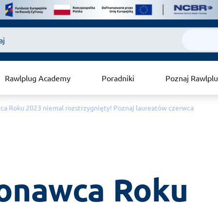
Rawlplug Academy
Poradniki
Poznaj Rawlpl
a Roku 2023 niemal rozstrzygnięty! Poznaj laureatów czerwca
onawca Roku 