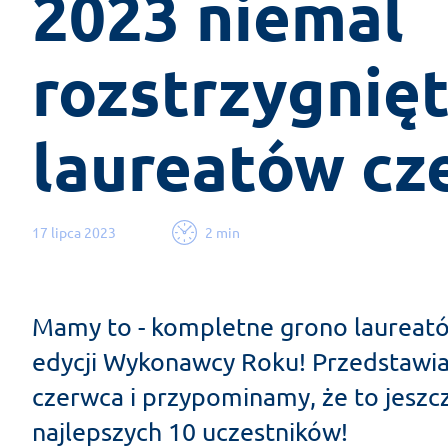
2023 niemal 
rozstrzygnięt
laureatów cz
17 lipca 2023
2 min
Mamy to - kompletne grono laureat
edycji Wykonawcy Roku! Przedstawi
czerwca i przypominamy, że to jeszc
najlepszych 10 uczestników!