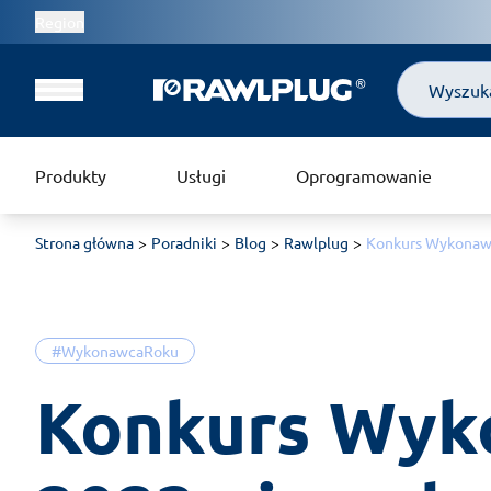
Region
Szukaj
Produkty
Usługi
Oprogramowanie
Strona główna
Poradniki
Blog
Rawlplug
Konkurs Wykonawc
#WykonawcaRoku
Konkurs Wyk