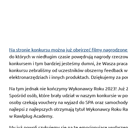
Na stronie konkursu można już obejrzeć filmy nagrodzon
do których w niedługim czasie powędrują nagrody rzeczowe 
konkursem i tym bardziej jesteśmy dumni, że Wasza praca
konkursu zebraliśmy od uczestników obszerny feedback w 
elektronarzędziach i innych produktach. Dziękujemy za p
Na tym jednak nie kończymy Wykonawcy Roku 2023! Już 20
Spośród osób, które brały udział w naszym konkursie w p
osoby czekają vouchery na wyjazd do SPA oraz samochod
najlepsi z najlepszych otrzymają tytuł Wykonawcy Roku R
w Rawlplug Academy.
My już powoli szykujemy się na te emocjonujące wydarzen