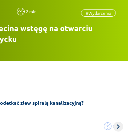
2 min
#Wydarzenia
ecina wstęgę na otwarciu
życku
odetkać zlew spiralą kanalizacyjną?
6 min