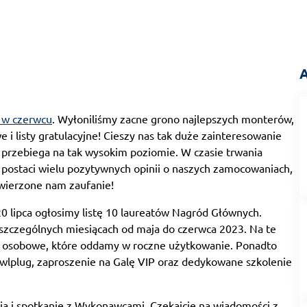
A
e w czerwcu
. Wyłoniliśmy zacne grono najlepszych monterów,
i listy gratulacyjne! Cieszy nas tak duże zainteresowanie
 przebiega na tak wysokim poziomie. W czasie trwania
postaci wielu pozytywnych opinii o naszych zamocowaniach,
owierzone nam zaufanie!
 lipca ogłosimy listę 10 laureatów Nagród Głównych.
oszczególnych miesiącach od maja do czerwca 2023. Na te
y osobowe, które oddamy w roczne użytkowanie. Ponadto
awlplug, zaproszenie na Galę VIP oraz dedykowane szkolenie
ia i spotkanie z Wykonawcami. Czekajcie na wiadomości z