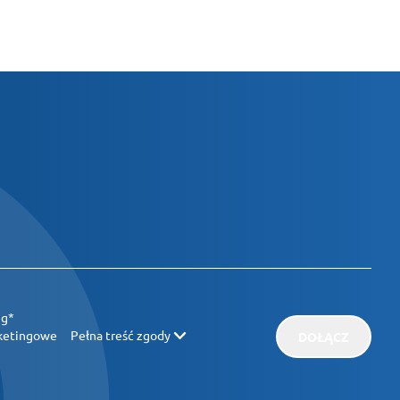
ug*
rketingowe
Pełna treść zgody
DOŁĄCZ