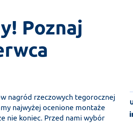
y! Poznaj 
erwca
ów nagród rzeczowych tegorocznej
U
amy najwyżej ocenione montaże
ze nie koniec. Przed nami wybór