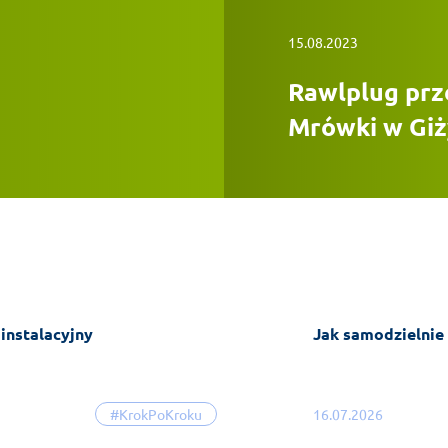
15.08.2023
Rawlplug prz
Mrówki w Gi
 instalacyjny
Jak samodzielnie 
#KrokPoKroku
16.07.2026