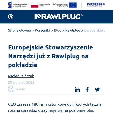
Strona główna
Poradniki
Blog
Rawlplug
Europejskie Stowa
Europejskie Stowarzyszenie 
Narzędzi już z Rawlplug na 
pokładzie 
Michał Raińczuk
29 sierpnia 2023
linkedin
facebook
twit
4 min
CEO zrzesza 180 firm członkowskich, których łączna
roczna sprzedaż utrzymuje się na poziomie plus