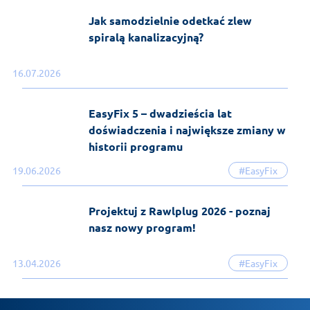
Jak samodzielnie odetkać zlew
spiralą kanalizacyjną?
16.07.2026
EasyFix 5 – dwadzieścia lat
doświadczenia i największe zmiany w
historii programu
19.06.2026
#EasyFix
Projektuj z Rawlplug 2026 - poznaj
nasz nowy program!
13.04.2026
#EasyFix