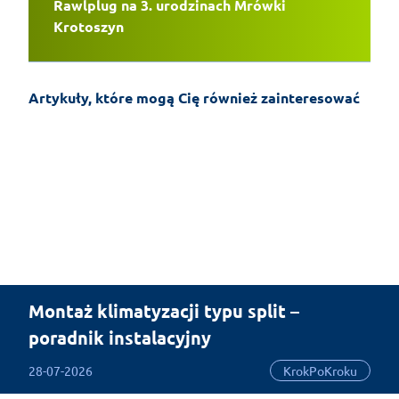
Rawlplug na 3. urodzinach Mrówki
Krotoszyn
Artykuły, które mogą Cię również zainteresować
Montaż klimatyzacji typu split –
poradnik instalacyjny
28-07-2026
KrokPoKroku