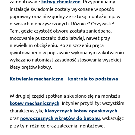
zamontowane
kotwy chemiczne
. Przypominamy –
instalacje świadomie zostały wykonane w sposób
poprawny oraz niezgodny ze sztuką montażu, np. w
otworach nieoczyszczonych. Różnice? Oczywiste!
Tam, gdzie czystość otworu została zaniedbana,
mocowanie puszczało dużo łatwiej, nawet przy
niewielkim obciążeniu. Po zniszczeniu pręta
gwintowanego w poprawnie wykonanym zakotwieniu
wykazano natomiast zasadność stosowania wysokiej
klasy prętów kotwy.
Kotwienie mechaniczne – kontrola to podstawa
W drugiej części spotkania skupiono się na montażu
kotew mechanicznych
. Inżynier przybliżył wszystkim
charakterystykę
klasycznych kotew opaskowych
oraz
nowoczesnych wkrętów do betonu
, wskazując
przy tym różnice oraz zalecenia montażowe.