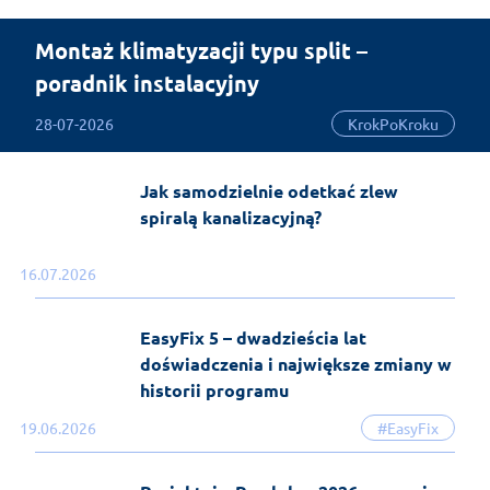
Montaż klimatyzacji typu split –
poradnik instalacyjny
28-07-2026
KrokPoKroku
Jak samodzielnie odetkać zlew
spiralą kanalizacyjną?
16.07.2026
EasyFix 5 – dwadzieścia lat
doświadczenia i największe zmiany w
historii programu
19.06.2026
#EasyFix