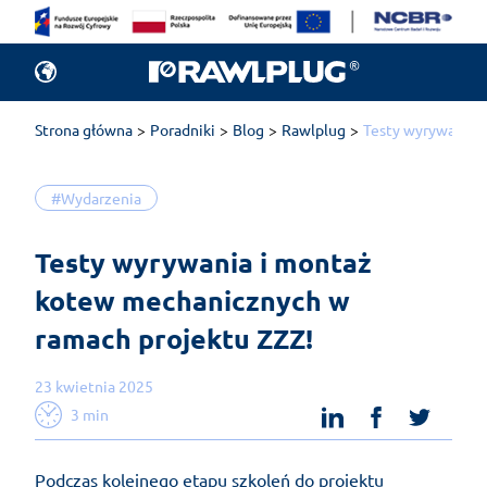
Strona główna
Poradniki
Blog
Rawlplug
Testy wyrywania 
#Wydarzenia
Testy wyrywania i montaż 
kotew mechanicznych w 
ramach projektu ZZZ!
23 kwietnia 2025
linkedin
facebook
twit
3 min
Podczas kolejnego etapu szkoleń do projektu