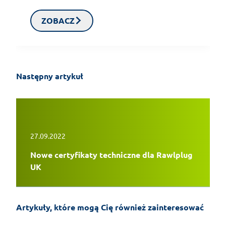
ZOBACZ
Następny artykuł
27.09.2022
Nowe certyfikaty techniczne dla Rawlplug
UK
Montaż klimatyzacji typu split –
poradnik instalacyjny
Artykuły, które mogą Cię również zainteresować
28-07-2026
KrokPoKroku