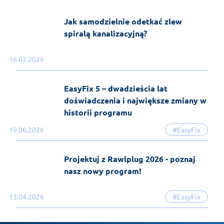
Jak samodzielnie odetkać zlew
spiralą kanalizacyjną?
16.07.2026
EasyFix 5 – dwadzieścia lat
doświadczenia i największe zmiany w
historii programu
19.06.2026
#EasyFix
Projektuj z Rawlplug 2026 - poznaj
nasz nowy program!
13.04.2026
#EasyFix