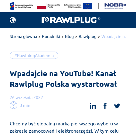
Strona główna
Poradniki
Blog
Rawlplug
Wpadajcie na You
#RawlplugAkademia
Wpadajcie na YouTube! Kanał 
Rawlplug Polska wystartował
26 września 2022
linkedin
facebook
twit
3 min
Chcemy być globalną marką pierwszego wyboru w
zakresie zamocowań i elektronarzędzi. W tym celu