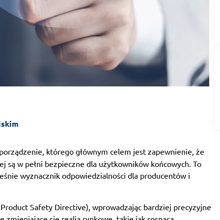
jskim
zporządzenie, którego głównym celem jest zapewnienie, że
ej są w pełni bezpieczne dla użytkowników końcowych. To
eśnie wyznacznik odpowiedzialności dla producentów i
oduct Safety Directive), wprowadzając bardziej precyzyjne
zmieniające się realia rynkowe, takie jak rosnąca