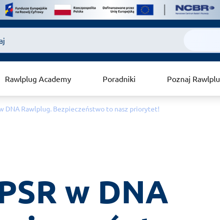
Rawlplug Academy
Poradniki
Poznaj Rawlpl
w DNA Rawlplug. Bezpieczeństwo to nasz priorytet!
PSR w DNA 