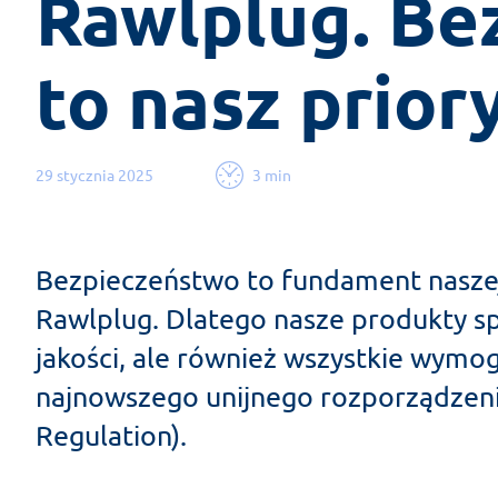
Rawlplug. Be
to nasz prior
29 stycznia 2025
3 min
Bezpieczeństwo to fundament naszej
Rawlplug. Dlatego nasze produkty sp
jakości, ale również wszystkie wymog
najnowszego unijnego rozporządzeni
Regulation).