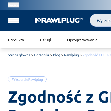
Region
Szukaj
Produkty
Usługi
Oprogramowanie
Strona główna
Poradniki
Blog
Rawlplug
Zgodność z GPSR 
#WsparcieRawlplug
Zgodność z G