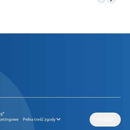
ug*
rketingowe
Pełna treść zgody
DOŁĄCZ