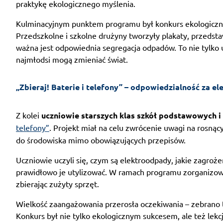
praktykę ekologicznego myślenia.
Kulminacyjnym punktem programu był konkurs ekologiczny 
Przedszkolne i szkolne drużyny tworzyły plakaty, przedstaw
ważna jest odpowiednia segregacja odpadów. To nie tylko 
najmłodsi mogą zmieniać świat.
„Zbieraj! Baterie i telefony” – odpowiedzialność za e
Z kolei
uczniowie starszych klas szkół podstawowych i
telefony”
. Projekt miał na celu zwrócenie uwagi na rosnąc
do środowiska mimo obowiązujących przepisów.
Uczniowie uczyli się, czym są elektroodpady, jakie zagrożen
prawidłowo je utylizować. W ramach programu zorganizow
zbierając zużyty sprzęt.
Wielkość zaangażowania przerosła oczekiwania – zebrano t
Konkurs był nie tylko ekologicznym sukcesem, ale też lekcj