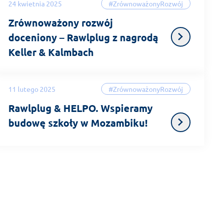
24 kwietnia 2025
#ZrównoważonyRozwój
Zrównoważony rozwój
doceniony – Rawlplug z nagrodą
Keller & Kalmbach
11 lutego 2025
#ZrównoważonyRozwój
Rawlplug & HELPO. Wspieramy
budowę szkoły w Mozambiku!