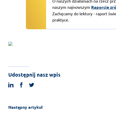
O naszych działaniach na rzecz przy
naszym najnowszym
Raporcie zr
Zachęcamy do lektury - raport świ
praktyce.
Udostępnij nasz wpis
linkedin
facebook
twitter
Następny artykuł