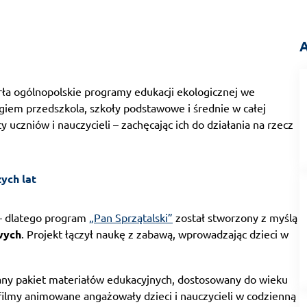
A
rła ogólnopolskie programy edukacji ekologicznej we
giem przedszkola, szkoły podstawowe i średnie w całej
uczniów i nauczycieli – zachęcając ich do działania na rzecz
ych lat
 – dlatego program
„Pan Sprzątalski”
został stworzony z myślą
wych
. Projekt łączył naukę z zabawą, wprowadzając dzieci w
any pakiet materiałów edukacyjnych, dostosowany do wieku
i filmy animowane angażowały dzieci i nauczycieli w codzienną