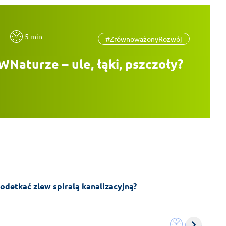
5 min
#ZrównoważonyRozwój
aturze – ule, łąki, pszczoły?
odetkać zlew spiralą kanalizacyjną?
6 min