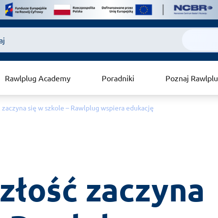
Rawlplug Academy
Poradniki
Poznaj Rawlpl
ć zaczyna się w szkole – Rawlplug wspiera edukację
złość zaczyna 