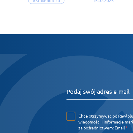
#KrokPoKroku
16.07.2026
Chcę otrzymywać od Rawlpl
wiadomości i informacje ma
za pośrednictwem:
Email