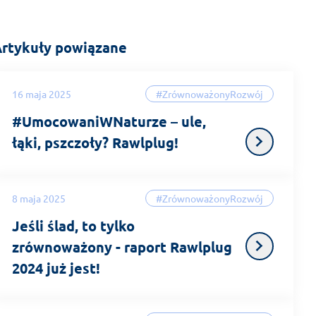
rtykuły powiązane
16 maja 2025
#ZrównoważonyRozwój
#UmocowaniWNaturze – ule,
łąki, pszczoły? Rawlplug!
8 maja 2025
#ZrównoważonyRozwój
Jeśli ślad, to tylko
zrównoważony - raport Rawlplug
2024 już jest!