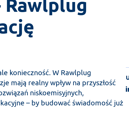
– Rawlplug 
ację
le konieczność. W Rawlplug
U
je mają realny wpływ na przyszłość
ozwiązań niskoemisyjnych,
ukacyjne – by budować świadomość już