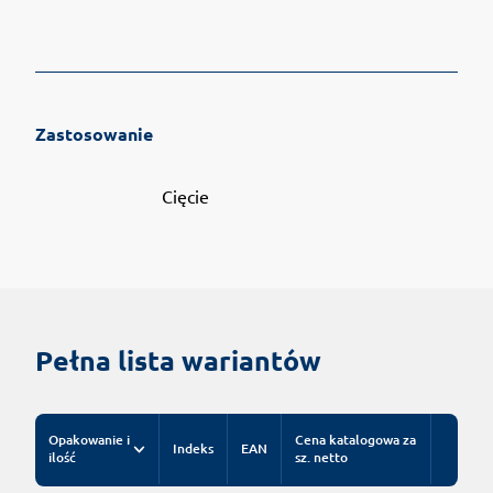
Zastosowanie
Cięcie
Pełna lista wariantów
Opakowanie i
Cena katalogowa za
Indeks
EAN
ilość
sz. netto